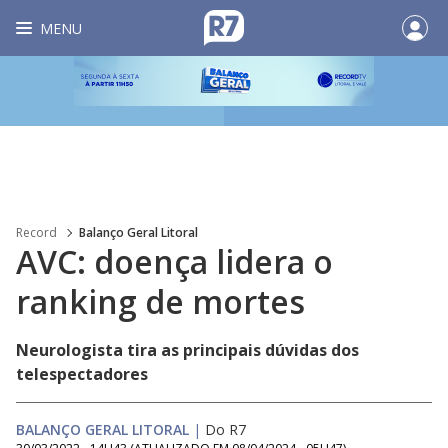
MENU
Record
Balanço Geral Litoral
AVC: doença lidera o
ranking de mortes
Neurologista tira as principais dúvidas dos
telespectadores
BALANÇO GERAL LITORAL
|
Do R7