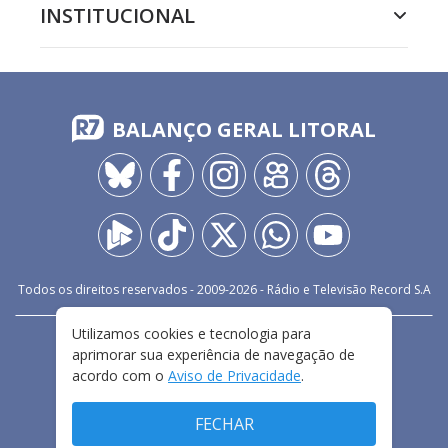
INSTITUCIONAL
BALANÇO GERAL LITORAL
Todos os direitos reservados - 2009-
2026
- Rádio e Televisão Record S.A
Utilizamos cookies e tecnologia para
CARREIRA
FALE CONOSCO
PRIVACIDADE
aprimorar sua experiência de navegação de
TERMOS E CONDIÇÕES DE USO
acordo com o
Aviso de Privacidade
.
FECHAR