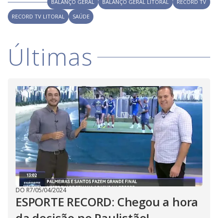
i
BALANÇO GERAL
BALANÇO GERAL LITORAL
RECORD TV
RECORD TV LITORAL
SAÚDE
d
Últimas
e
o
DO R7
/
05/04/2024
ESPORTE RECORD: Chegou a hora
da decisão no Paulistão!