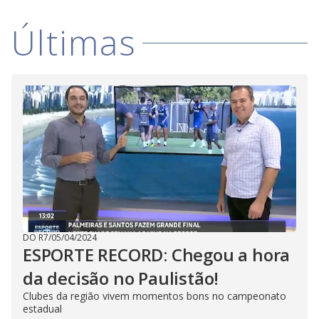
i
Últimas
d
e
o
DO R7
/
05/04/2024
ESPORTE RECORD: Chegou a hora
da decisão no Paulistão!
Clubes da região vivem momentos bons no campeonato
estadual