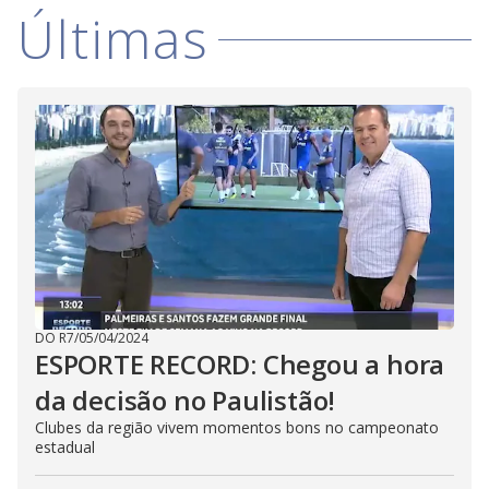
i
Últimas
d
e
o
DO R7
/
05/04/2024
ESPORTE RECORD: Chegou a hora
da decisão no Paulistão!
Clubes da região vivem momentos bons no campeonato
estadual