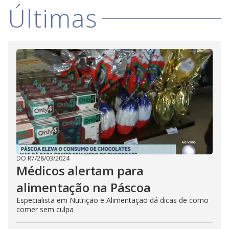
i
l
Últimas
o
s
o
m
w
o
g
.
d
a
l
c
a
n
b
e
c
l
o
s
e
d
b
y
p
r
DO R7
/
28/03/2024
e
Médicos alertam para
s
s
i
alimentação na Páscoa
n
g
Especialista em Nutrição e Alimentação dá dicas de como
t
comer sem culpa
h
e
E