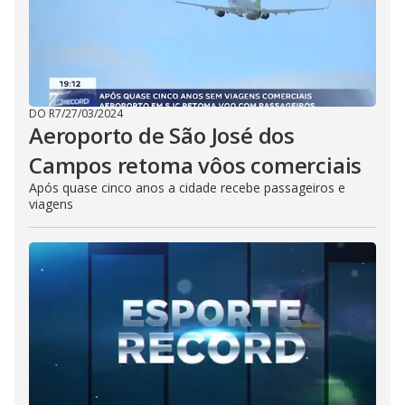
o
n
.
DO R7
/
27/03/2024
Aeroporto de São José dos
Campos retoma vôos comerciais
Após quase cinco anos a cidade recebe passageiros e
viagens