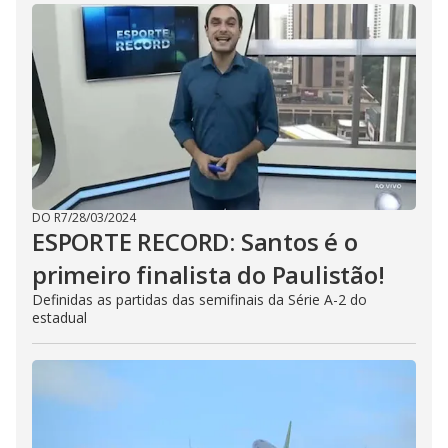
s
c
a
p
e
k
e
y
o
r
a
c
t
i
v
a
DO R7
/
28/03/2024
t
ESPORTE RECORD: Santos é o
i
n
primeiro finalista do Paulistão!
g
t
Definidas as partidas das semifinais da Série A-2 do
h
e
estadual
c
l
o
s
e
b
u
t
t