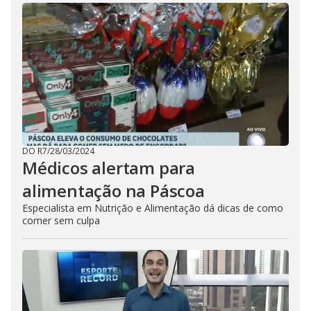
s
c
a
p
e
k
e
y
o
r
a
c
t
i
v
a
DO R7
/
28/03/2024
t
Médicos alertam para
i
n
alimentação na Páscoa
g
t
Especialista em Nutrição e Alimentação dá dicas de como
h
e
comer sem culpa
c
l
o
s
e
b
u
t
t