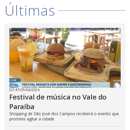
i
i
Últimas
s
m
o
d
d
a
l
c
a
e
n
b
e
c
o
l
o
s
e
d
b
y
p
r
DO R7
/
05/04/2024
e
Festival de música no Vale do
s
s
i
Paraíba
n
g
Shopping de São José dos Campos receberá o evento que
t
promete agitar a cidade
h
e
E