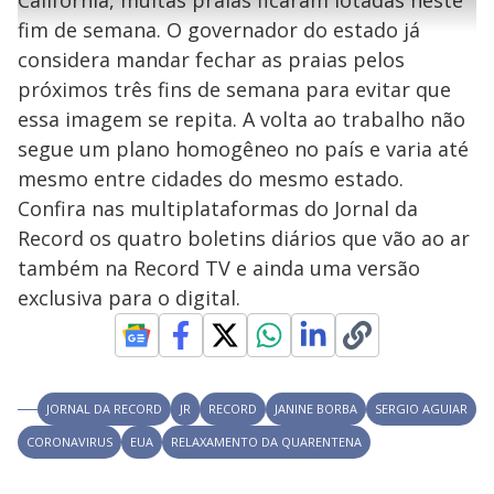
Califórnia, muitas praias ficaram lotadas neste
a
g
e
r
u
g
fim de semana. O governador do estado já
n
u
a
d
n
o
d
considera mandar fechar as praias pelos
s
o
s
próximos três fins de semana para evitar que
y
essa imagem se repita. A volta ao trabalho não
segue um plano homogêneo no país e varia até
M
V
u
d
mesmo entre cidades do mesmo estado.
o
Confira nas multiplataformas do Jornal da
i
Record os quatro boletins diários que vão ao ar
também na Record TV e ainda uma versão
exclusiva para o digital.
d
e
JORNAL DA RECORD
JR
RECORD
JANINE BORBA
SERGIO AGUIAR
o
CORONAVIRUS
EUA
RELAXAMENTO DA QUARENTENA