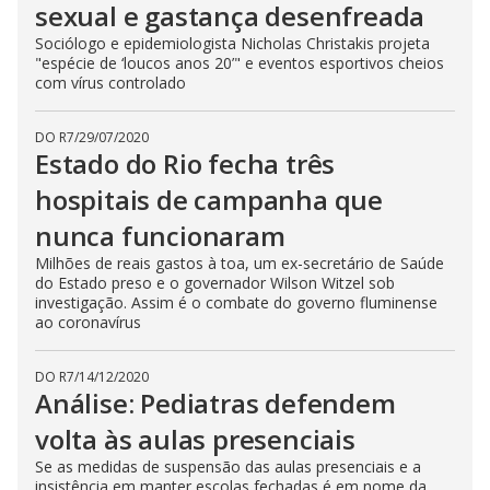
sexual e gastança desenfreada
Sociólogo e epidemiologista Nicholas Christakis projeta
"espécie de ‘loucos anos 20’" e eventos esportivos cheios
com vírus controlado
DO R7
/
29/07/2020
Estado do Rio fecha três
hospitais de campanha que
nunca funcionaram
Milhões de reais gastos à toa, um ex-secretário de Saúde
do Estado preso e o governador Wilson Witzel sob
investigação. Assim é o combate do governo fluminense
ao coronavírus
DO R7
/
14/12/2020
Análise: Pediatras defendem
volta às aulas presenciais
Se as medidas de suspensão das aulas presenciais e a
insistência em manter escolas fechadas é em nome da