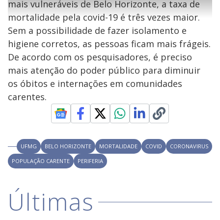
l
h
mais vulneráveis de Belo Horizonte, a taxa de
e
s
n
a
g
e
r
u
g
mortalidade pela covid-19 é três vezes maior.
n
u
a
d
n
o
d
Sem a possibilidade de fazer isolamento e
s
o
s
higiene corretos, as pessoas ficam mais frágeis.
y
De acordo com os pesquisadores, é preciso
mais atenção do poder público para diminuir
M
V
u
d
os óbitos e internações em comunidades
o
carentes.
i
d
UFMG
BELO HORIZONTE
MORTALIDADE
COVID
CORONAVIRUS
POPULAÇÃO CARENTE
PERIFERIA
e
Últimas
o