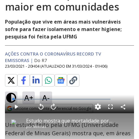
maior em comunidades
População que vive em áreas mais vulneráveis
sofre para fazer isolamento e manter higiene;
pesquisa foi feita pela UFMG
AÇÕES CONTRA O CORONAVÍRUS RECORD TV
EMISSORAS
|
Do R7
23/03/2021 - 20H04
(ATUALIZADO EM
31/03/2024 - 01H06
)
A+
A-
L
o
a
Adicione como fonte preferencial no Google
d
C
P
V
A
P
F
e
o
l
o
v
u
Opens in new window
d
m
a
l
a
l
:
Estudo mostra que mortalidade por covid é maior em comunidades
p
y
t
n
l
3
Um estudo feito pela UFMG (Universidade
a
a
ç
s
.
por
Notícias
r
r
a
c
2
t
1
r
r
9
Federal de Minas Gerais) mostra que, em áreas
i
0
1
e
%
l
s
0
e