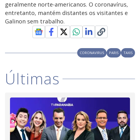
a
o
d
geralmente norte-americanos. O coronavírus,
s
o
s
entretanto, mantém distantes os visitantes e
y
Galinon sem trabalho.
M
V
u
d
o
i
CORONAVIRUS
PARIS
TAXIS
d
Últimas
e
o