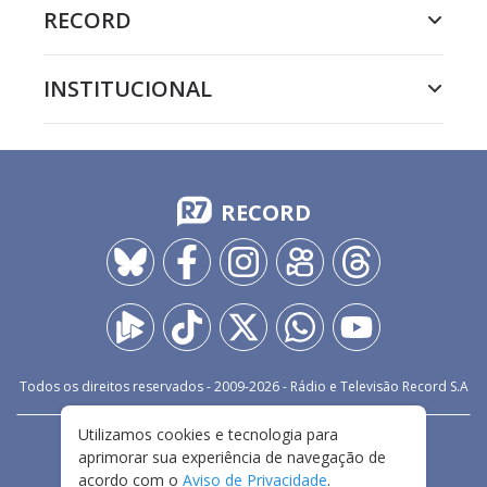
RECORD
INSTITUCIONAL
RECORD
Todos os direitos reservados - 2009-
2026
- Rádio e Televisão Record S.A
Utilizamos cookies e tecnologia para
CARREIRA
FALE CONOSCO
PRIVACIDADE
aprimorar sua experiência de navegação de
TERMOS E CONDIÇÕES DE USO
acordo com o
Aviso de Privacidade
.