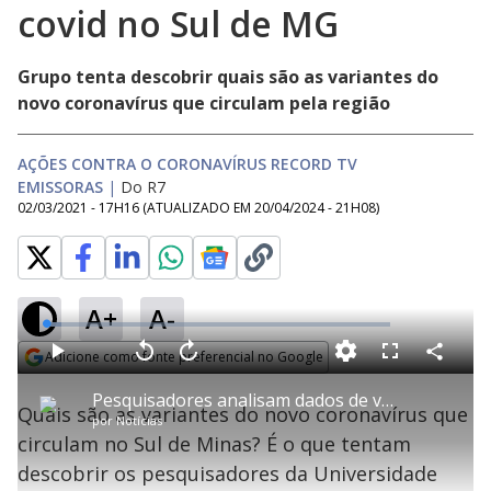
covid no Sul de MG
Grupo tenta descobrir quais são as variantes do
novo coronavírus que circulam pela região
AÇÕES CONTRA O CORONAVÍRUS RECORD TV
EMISSORAS
|
Do R7
02/03/2021 - 17H16
(ATUALIZADO EM
20/04/2024 - 21H08
)
A+
A-
L
o
a
Adicione como fonte preferencial no Google
d
C
P
V
A
P
F
e
o
l
o
v
u
Opens in new window
d
m
a
l
a
l
:
Pesquisadores analisam dados de variantes da covid no Sul de MG
p
y
t
n
l
4
Quais são as variantes do novo coronavírus que
a
a
ç
s
.
por
Notícias
r
r
a
c
5
t
1
r
l
r
0
circulam no Sul de Minas? É o que tentam
i
0
1
e
%
l
s
0
e
h
descobrir os pesquisadores da Universidade
e
s
n
a
g
e
r
u
g