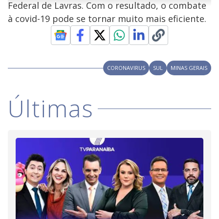
Federal de Lavras. Com o resultado, o combate
n
u
a
d
n
o
d
à covid-19 pode se tornar muito mais eficiente.
s
o
s
y
M
V
u
CORONAVIRUS
SUL
MINAS GERAIS
d
o
i
Últimas
d
e
o