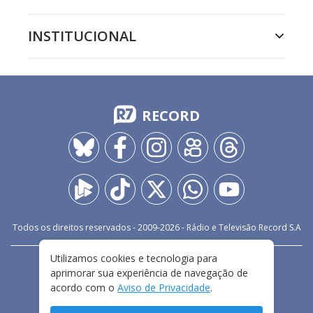
INSTITUCIONAL
RECORD
Todos os direitos reservados - 2009-
2026
- Rádio e Televisão Record S.A
Utilizamos cookies e tecnologia para
CARREIRA
FALE CONOSCO
PRIVACIDADE
aprimorar sua experiência de navegação de
TERMOS E CONDIÇÕES DE USO
acordo com o
Aviso de Privacidade
.