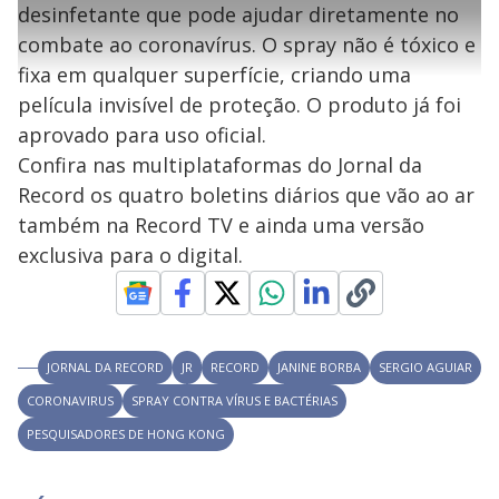
t
1
r
l
r
6
desinfetante que pode ajudar diretamente no
i
0
1
e
4
l
s
0
e
%
h
combate ao coronavírus. O spray não é tóxico e
e
s
n
a
g
e
r
u
g
fixa em qualquer superfície, criando uma
n
u
a
d
n
o
d
película invisível de proteção. O produto já foi
s
o
s
aprovado para uso oficial.
y
Confira nas multiplataformas do Jornal da
Record os quatro boletins diários que vão ao ar
M
V
u
d
também na Record TV e ainda uma versão
o
exclusiva para o digital.
i
d
JORNAL DA RECORD
JR
RECORD
JANINE BORBA
SERGIO AGUIAR
CORONAVIRUS
SPRAY CONTRA VÍRUS E BACTÉRIAS
e
PESQUISADORES DE HONG KONG