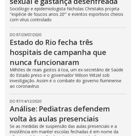
sexual e gastança desenfreada
Sociólogo e epidemiologista Nicholas Christakis projeta
"espécie de ‘loucos anos 20’" e eventos esportivos cheios
com vírus controlado
DO R7
/
29/07/2020
Estado do Rio fecha três
hospitais de campanha que
nunca funcionaram
Milhões de reais gastos à toa, um ex-secretário de Saúde
do Estado preso e o governador Wilson Witzel sob
investigação. Assim é o combate do governo fluminense
ao coronavírus
DO R7
/
14/12/2020
Análise: Pediatras defendem
volta às aulas presenciais
Se as medidas de suspensão das aulas presenciais e a
insistência em manter escolas fechadas é em nome da