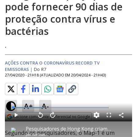
pode fornecer 90 dias de
proteção contra vírus e
bactérias
.
AÇÕES CONTRA O CORONAVÍRUS RECORD TV
EMISSORAS
|
Do R7
27/04/2020 - 21H18
(ATUALIZADO EM
20/04/2024 - 21H43
)
A+
A-
L
o
a
Adicione como fonte preferencial no Google
d
C
P
V
A
P
F
e
o
l
o
v
u
Opens in new window
d
m
a
l
a
l
:
Pesquisadores de Hong Kong criam spray que pode fornecer 90 dias de proteção contra vírus e bactérias
p
y
t
n
l
3
Segundo os pesquisadores, o Map-1 é um
a
a
ç
s
3
por
Notícias
r
r
a
c
.