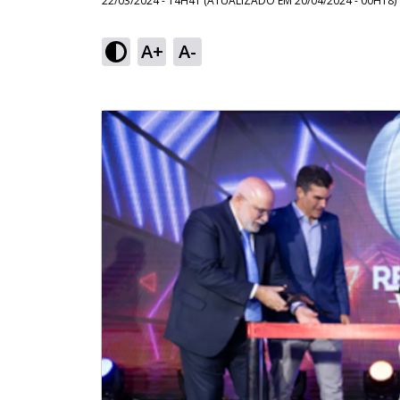
22/03/2024 - 14H41
(ATUALIZADO EM
20/04/2024 - 00H18
)
A+
A-