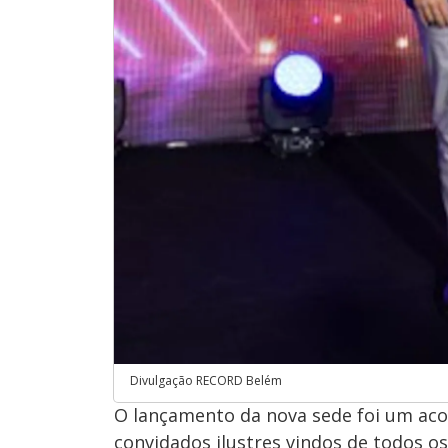
Divulgação RECORD Belém
O lançamento da nova sede foi um ac
convidados ilustres vindos de todos os