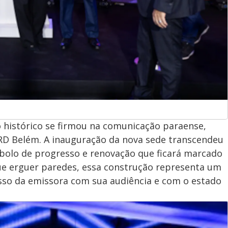
 histórico se firmou na comunicação paraense,
RD Belém. A inauguração da nova sede transcendeu
bolo de progresso e renovação que ficará marcado
e erguer paredes, essa construção representa um
o da emissora com sua audiência e com o estado