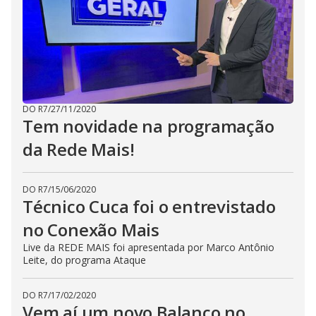
DO R7
/
27/11/2020
Tem novidade na programação
da Rede Mais!
DO R7
/
15/06/2020
Técnico Cuca foi o entrevistado
no Conexão Mais
Live da REDE MAIS foi apresentada por Marco Antônio
Leite, do programa Ataque
DO R7
/
17/02/2020
Vem aí um novo Balanço no