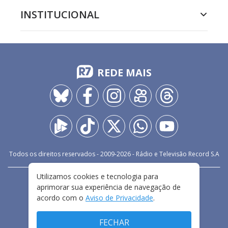
INSTITUCIONAL
REDE MAIS
Todos os direitos reservados - 2009-
2026
- Rádio e Televisão Record S.A
Utilizamos cookies e tecnologia para
CARREIRA
FALE CONOSCO
PRIVACIDADE
aprimorar sua experiência de navegação de
TERMOS E CONDIÇÕES DE USO
acordo com o
Aviso de Privacidade
.
FECHAR