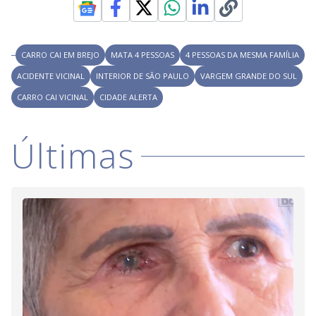
CARRO CAI EM BREJO
MATA 4 PESSOAS
4 PESSOAS DA MESMA FAMÍLIA
ACIDENTE VICINAL
INTERIOR DE SÃO PAULO
VARGEM GRANDE DO SUL
CARRO CAI VICINAL
CIDADE ALERTA
Últimas