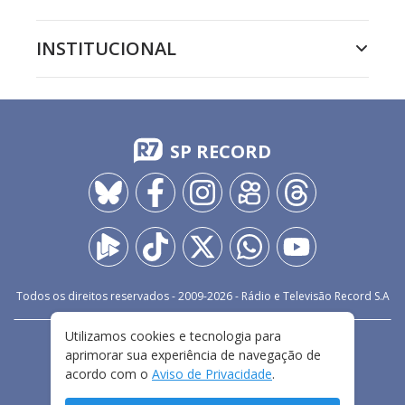
INSTITUCIONAL
SP RECORD
Todos os direitos reservados - 2009-
2026
- Rádio e Televisão Record S.A
Utilizamos cookies e tecnologia para
CARREIRA
FALE CONOSCO
PRIVACIDADE
aprimorar sua experiência de navegação de
TERMOS E CONDIÇÕES DE USO
acordo com o
Aviso de Privacidade
.