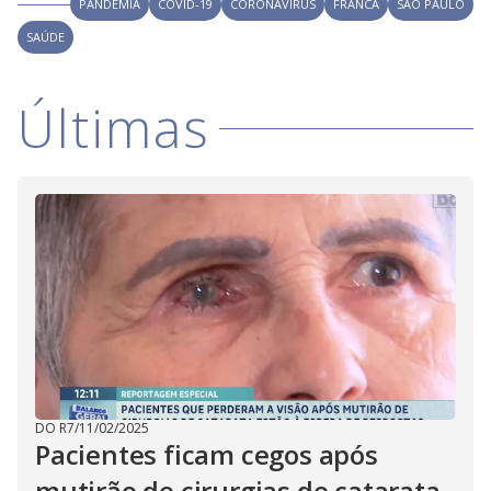
PANDEMIA
COVID-19
CORONAVÍRUS
FRANCA
SÃO PAULO
SAÚDE
Últimas
DO R7
/
11/02/2025
Pacientes ficam cegos após
mutirão de cirurgias de catarata