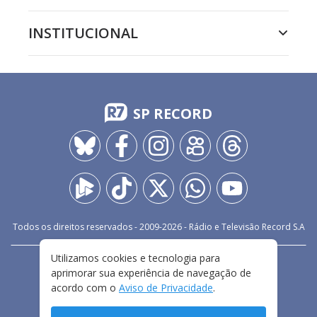
INSTITUCIONAL
SP RECORD
Todos os direitos reservados - 2009-
2026
- Rádio e Televisão Record S.A
Utilizamos cookies e tecnologia para
CARREIRA
FALE CONOSCO
PRIVACIDADE
aprimorar sua experiência de navegação de
TERMOS E CONDIÇÕES DE USO
acordo com o
Aviso de Privacidade
.