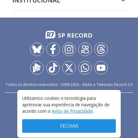
INSTITUCIONAL
SP RECORD
Todos os direitos reservados - 2009-
2026
- Rádio e Televisão Record S.A
Utilizamos cookies e tecnologia para
CARREIRA
FALE CONOSCO
PRIVACIDADE
aprimorar sua experiência de navegação de
TERMOS E CONDIÇÕES DE USO
acordo com o
Aviso de Privacidade
.
FECHAR