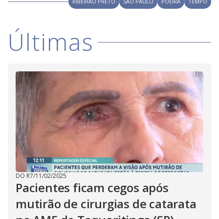
RIBEIRÃO PRETO
SÃO PAULO
POEIRA
TEMPO
Últimas
DO R7
/
11/02/2025
Pacientes ficam cegos após
mutirão de cirurgias de catarata