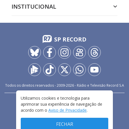
INSTITUCIONAL
SP RECORD
Todos os direitos reservados - 2009-
2026
- Rádio e Televisão Record S.A
Utilizamos cookies e tecnologia para
CARREIRA
FALE CONOSCO
PRIVACIDADE
aprimorar sua experiência de navegação de
TERMOS E CONDIÇÕES DE USO
acordo com o
Aviso de Privacidade
.
FECHAR