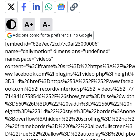
A+
A-
Adicione como fonte preferencial no Google
Opens in new window
[embed id="62e7ec72cd77c0af23000006"
name="dailymotion" dimensions="undefined"
namespace="videos"
content="%3Ciframe%20src%3D%22https%3A%2F%2Fw
ww.facebook.com%2Fplugins%2Fvideo.php%3Fheight%
3D314%26href%3Dhttps%253A%252F%252Fwww.faceb
ook.com%252Frecordtvinteriorsp%252Fvideos%252F77
7148416758546%252F%26show_text%3Dfalse%26width
%3D560%26t%3D0%22%20width%3D%22560%22%20h
eight%3D%22314%22%20style%3D%22border%3Anone
%3Boverflow%3Ahidden%22%20scrolling%3D%22no%2
2%20frameborder%3D%220%22%20allowfullscreen%3
D%22true%22%20allow%3D%22autoplay%3B%20clipbo