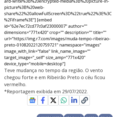
ard-write%3B%20encrypted-media%3B%20picture-in-
picture%3B%20web-
share%22%20allowFullScreen%3D%22true%22%3E%3C
%2Fiframe%3E"] [embed
id="62e7ec72cd77c0af23000007" author=""
dimensions="771x420" crop="" description="" title=""
url="https://img.r7.com/images/muda-tempo-ribeirao-
preto-01082022120759721" namespace="images"
image_with_link="false" link_name_image=""
target_image="_self" size_amp="771x420"
device_type="mobile+desktop"]
Teve mudança no tempo da região. O vento
chegou forte e em Ribeirão Preto o céu ficou
vermelho.
*Reportagem exibida em 29/07/2022.