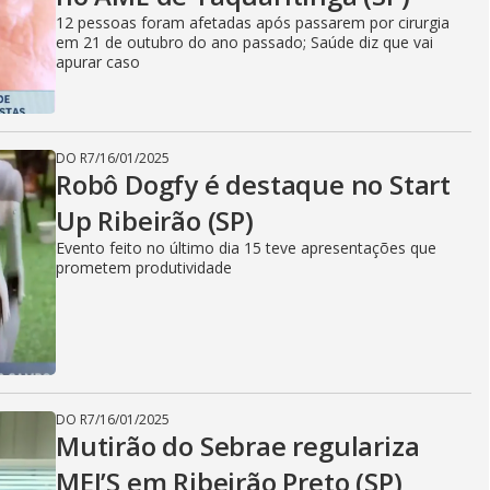
12 pessoas foram afetadas após passarem por cirurgia
em 21 de outubro do ano passado; Saúde diz que vai
apurar caso
DO R7
/
16/01/2025
Robô Dogfy é destaque no Start
Up Ribeirão (SP)
Evento feito no último dia 15 teve apresentações que
prometem produtividade
DO R7
/
16/01/2025
Mutirão do Sebrae regulariza
MEI’S em Ribeirão Preto (SP)