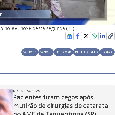
o no #VCnoSP desta segunda (31).
VC NO SP
VCNOSP
SP RECORD
RIBEIRÃO PRETO
FRANCA
DO R7
/
11/02/2025
Pacientes ficam cegos após
mutirão de cirurgias de catarata
no AME de Taquaritinga (SP)