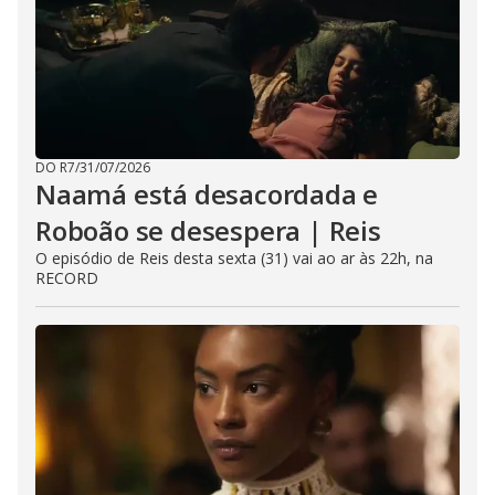
DO R7
/
31/07/2026
Naamá está desacordada e
Roboão se desespera | Reis
O episódio de Reis desta sexta (31) vai ao ar às 22h, na
RECORD