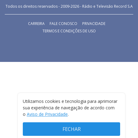
Todos os direitos reservados - 2009-
2026
- Rádio e Televisão Record S.A
CARREIRA
FALE CONOSCO
PRIVACIDADE
TERMOS E CONDIÇÕES DE USO
Utilizamos cookies e tecnologia para aprimorar
sua experiência de navegação de acordo com
o
Aviso de Privacidade
.
FECHAR