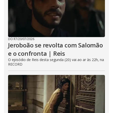
DO R7
/
20/07/2026
Jeroboão se revolta com Salomão
e o confronta | Reis
O episódio de Reis desta segunda (20) vai ao ar às 22h, na
RECORD