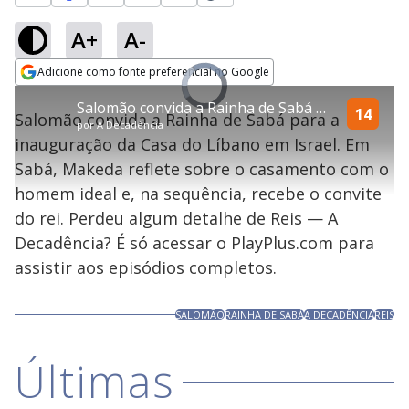
A+
A-
Loaded
:
0%
Adicione como fonte preferencial no Google
Ativar
Video
Som
Opens in new window
Player
Salomão convida a Rainha de Sabá para evento em Israel | Reis
is
14
Salomão convida a Rainha de Sabá para a
loading.
por
A Decadência
inauguração da Casa do Líbano em Israel. Em
Sabá, Makeda reflete sobre o casamento com o
homem ideal e, na sequência, recebe o convite
do rei. Perdeu algum detalhe de Reis — A
Decadência? É só acessar o PlayPlus.com para
assistir aos episódios completos.
SALOMÃO
RAINHA DE SABÁ
A DECADÊNCIA
REIS
Últimas