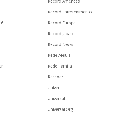
Record Américas
o
Record Entretenimento
 6
Record Europa
Record Japão
Record News
Rede Aleluia
ar
Rede Família
Ressoar
Univer
Universal
Universal.Org