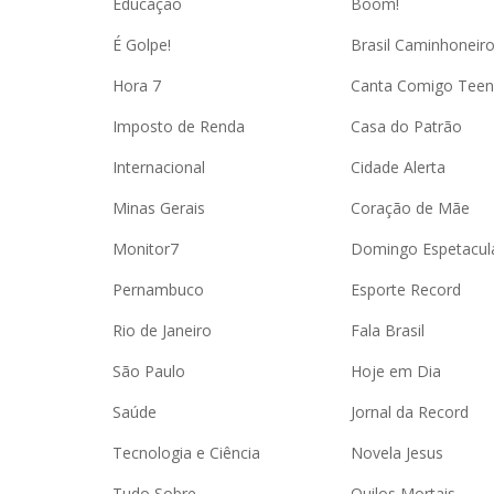
Educação
Boom!
É Golpe!
Brasil Caminhoneir
Hora 7
Canta Comigo Teen
Imposto de Renda
Casa do Patrão
Internacional
Cidade Alerta
Minas Gerais
Coração de Mãe
Monitor7
Domingo Espetacul
Pernambuco
Esporte Record
Rio de Janeiro
Fala Brasil
São Paulo
Hoje em Dia
Saúde
Jornal da Record
Tecnologia e Ciência
Novela Jesus
Tudo Sobre
Quilos Mortais