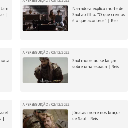
A PERSEGUIÇÃO /
03/12/2022
ertam
Narradora explica morte de
tas |
Saul ao filho: "O que cremos
é o que acontece" | Reis
A PERSEGUIÇÃO /
03/12/2022
morta
Saul morre ao se lançar
sobre uma espada | Reis
A PERSEGUIÇÃO /
02/12/2022
srael
Jônatas morre nos braços
s |
de Saul | Reis