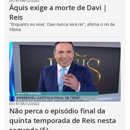
DO R7
/
06/12/2022
Áquis exige a morte de Davi |
Reis
"Enquanto eu viver, Davi nunca será rei", afirma o rei da
Filístia
DO R7
/
05/12/2022
Não perca o episódio final da
quinta temporada de Reis nesta
segunda (5)