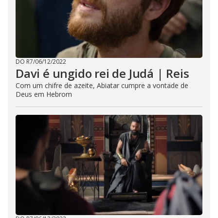
DO R7
/
06/12/2022
Davi é ungido rei de Judá | Reis
Com um chifre de azeite, Abiatar cumpre a vontade de
Deus em Hebrom