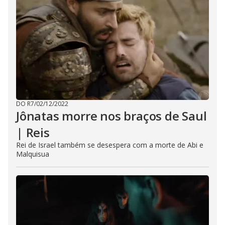
DO R7
/
02/12/2022
Jônatas morre nos braços de Saul
| Reis
Rei de Israel também se desespera com a morte de Abi e
Malquisua