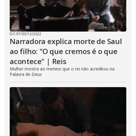
DO R7
/
03/12/2022
Narradora explica morte de Saul
ao filho: "O que cremos é o que
acontece" | Reis
Mulher mostra ao menino que o rei não acreditou na
Palavra de Deus