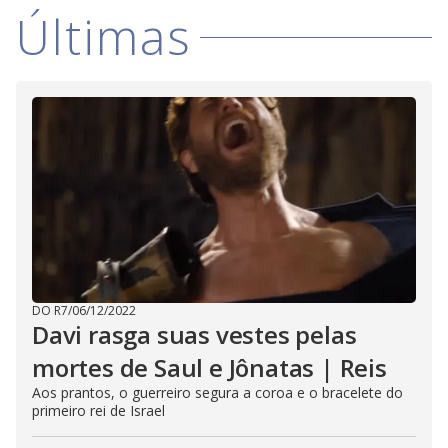
d
Últimas
e
o
DO R7
/
06/12/2022
Davi rasga suas vestes pelas
mortes de Saul e Jônatas | Reis
Aos prantos, o guerreiro segura a coroa e o bracelete do
primeiro rei de Israel