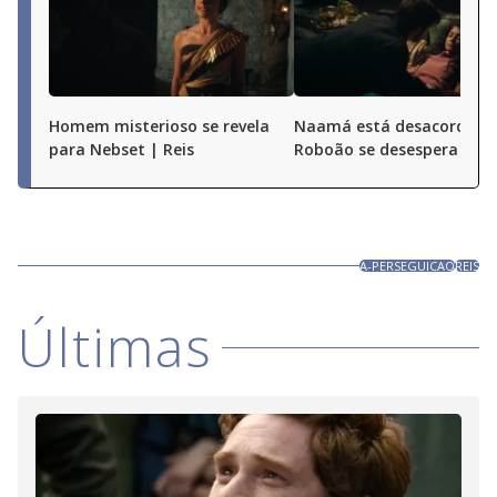
Homem misterioso se revela
Naamá está desacordada
para Nebset | Reis
Roboão se desespera | Re
A-PERSEGUICAO
REIS
Últimas