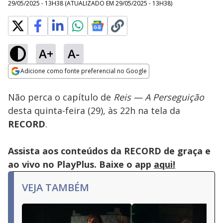
29/05/2025 - 13H38
(ATUALIZADO EM
29/05/2025 - 13H38
)
A+
A-
Loaded
:
100.00%
Adicione como fonte preferencial no Google
Subtitles
Ativar
Som
Opens in new window
Não perca o capítulo de
Reis — A Perseguição
desta quinta-feira (29), às 22h na tela da
RECORD
.
Assista aos conteúdos da RECORD de graça e
ao vivo no PlayPlus. Baixe o app
aqui!
VEJA TAMBÉM