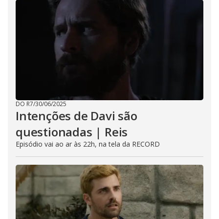
DO R7
/
30/06/2025
Intenções de Davi são
questionadas | Reis
Episódio vai ao ar às 22h, na tela da RECORD