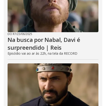
DO R7
/
23/06/2025
Na busca por Nabal, Davi é
surpreendido | Reis
Episódio vai ao ar às 22h, na tela da RECORD