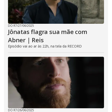
DO R7
/
27/06/2025
Jônatas flagra sua mãe com
Abner | Reis
Episódio vai ao ar às 22h, na tela da RECORD
DO R7
/
26/06/2025