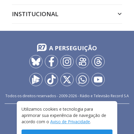
INSTITUCIONAL
A PERSEGUIÇÃO
Todos os direitos reservados - 2009-
2026
- Rádio e Televisão Record S.A
Utilizamos cookies e tecnologia para
CARREIRA
FALE CONOSCO
PRIVACIDADE
aprimorar sua experiência de navegação de
TERMOS E CONDIÇÕES DE USO
acordo com o
Aviso de Privacidade
.