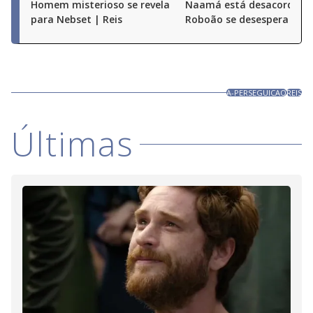
Homem misterioso se revela
Naamá está desacordada
para Nebset | Reis
Roboão se desespera | Re
A-PERSEGUICAO
REIS
Últimas