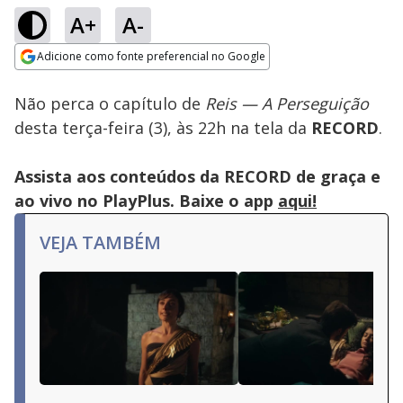
A+
A-
Loaded
:
100.00%
Adicione como fonte preferencial no Google
Subtitles
Ativar
Som
Opens in new window
Não perca o capítulo de
Reis — A Perseguição
desta terça-feira (3), às 22h na tela da
RECORD
.
Assista aos conteúdos da RECORD de graça e
ao vivo no PlayPlus. Baixe o app
aqui!
VEJA TAMBÉM