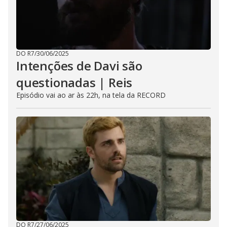
DO R7
/
30/06/2025
Intenções de Davi são
questionadas | Reis
Episódio vai ao ar às 22h, na tela da RECORD
DO R7
/
27/06/2025