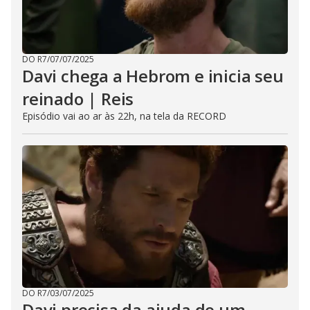
DO R7
/
07/07/2025
Davi chega a Hebrom e inicia seu
reinado | Reis
Episódio vai ao ar às 22h, na tela da RECORD
DO R7
/
03/07/2025
Davi precisa da ajuda de um