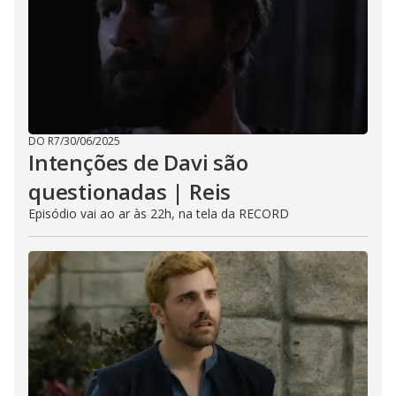
DO R7
/
30/06/2025
Intenções de Davi são
questionadas | Reis
Episódio vai ao ar às 22h, na tela da RECORD