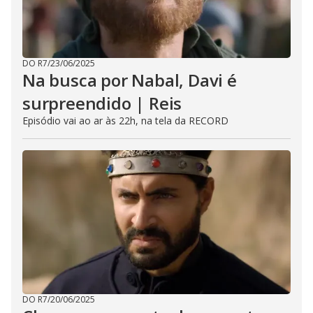
DO R7
/
23/06/2025
Na busca por Nabal, Davi é
surpreendido | Reis
Episódio vai ao ar às 22h, na tela da RECORD
DO R7
/
20/06/2025