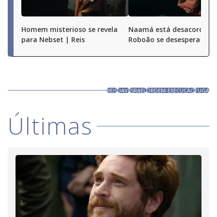
Homem misterioso se revela
Naamá está desacordada
para Nebset | Reis
Roboão se desespera | Re
REIS
DAVI
ISRAEL
ORDEM-EXECUÇÃO
FUGA
Últimas