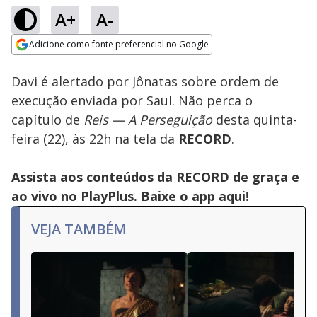
A+
A-
Loaded
:
100.00%
Adicione como fonte preferencial no Google
Subtitles
Ativar
Som
Opens in new window
Davi é alertado por Jônatas sobre ordem de
execução enviada por Saul. Não perca o
capítulo de
Reis — A Perseguição
desta quinta-
feira (22), às 22h na tela da
RECORD
.
Assista aos conteúdos da RECORD de graça e
ao vivo no PlayPlus. Baixe o app
aqui!
VEJA TAMBÉM