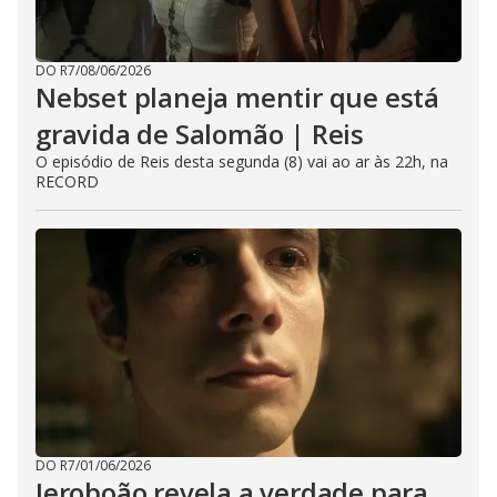
DO R7
/
08/06/2026
Nebset planeja mentir que está
gravida de Salomão | Reis
O episódio de Reis desta segunda (8) vai ao ar às 22h, na
RECORD
DO R7
/
01/06/2026
Jeroboão revela a verdade para