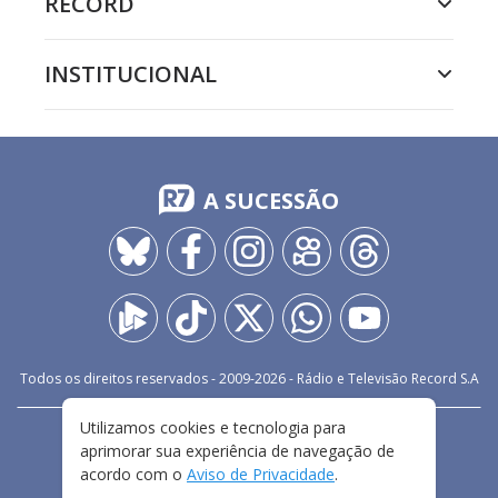
RECORD
INSTITUCIONAL
A SUCESSÃO
Todos os direitos reservados - 2009-
2026
- Rádio e Televisão Record S.A
Utilizamos cookies e tecnologia para
CARREIRA
FALE CONOSCO
PRIVACIDADE
aprimorar sua experiência de navegação de
TERMOS E CONDIÇÕES DE USO
acordo com o
Aviso de Privacidade
.