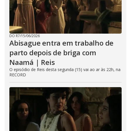
DO R7
/
15/06/2026
Abisague entra em trabalho de
parto depois de briga com
Naamá | Reis
O episódio de Reis desta segunda (15) vai ao ar às 22h, na
RECORD