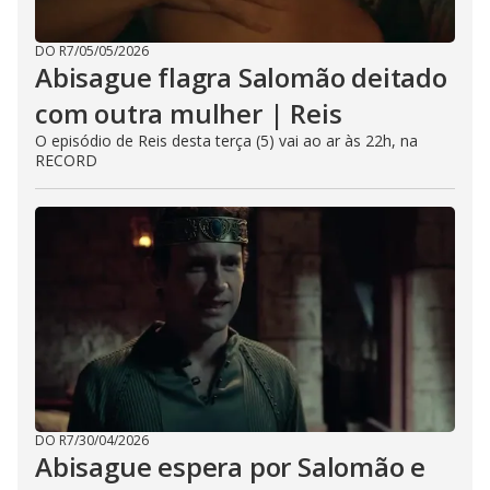
DO R7
/
05/05/2026
Abisague flagra Salomão deitado
com outra mulher | Reis
O episódio de Reis desta terça (5) vai ao ar às 22h, na
RECORD
DO R7
/
30/04/2026
Abisague espera por Salomão e