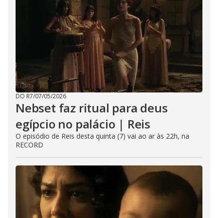
DO R7
/
07/05/2026
Nebset faz ritual para deus
egípcio no palácio | Reis
O episódio de Reis desta quinta (7) vai ao ar às 22h, na
RECORD