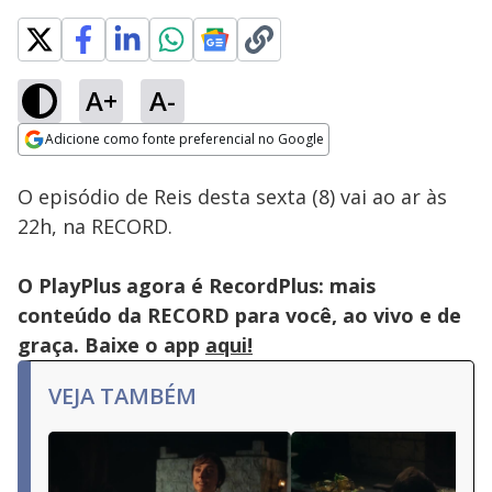
A+
A-
Loaded
:
100.00%
Adicione como fonte preferencial no Google
Subtitles
Ativar
Som
Opens in new window
O episódio de Reis desta sexta (8) vai ao ar às
22h, na RECORD.
O PlayPlus agora é RecordPlus: mais
conteúdo da RECORD para você, ao vivo e de
graça. Baixe o app
aqui!
VEJA TAMBÉM