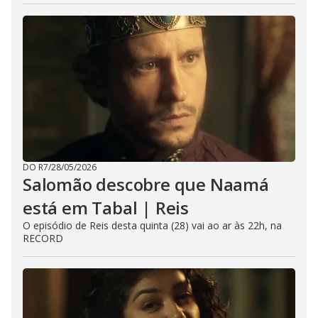
DO R7
/
28/05/2026
Salomão descobre que Naamá
está em Tabal | Reis
O episódio de Reis desta quinta (28) vai ao ar às 22h, na
RECORD