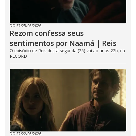
DO R7
/
25/05/2026
Rezom confessa seus
sentimentos por Naamá | Reis
O episódio de Reis desta segunda (25) vai ao ar às 22h, na
RECORD
DO R7
/
22/05/2026