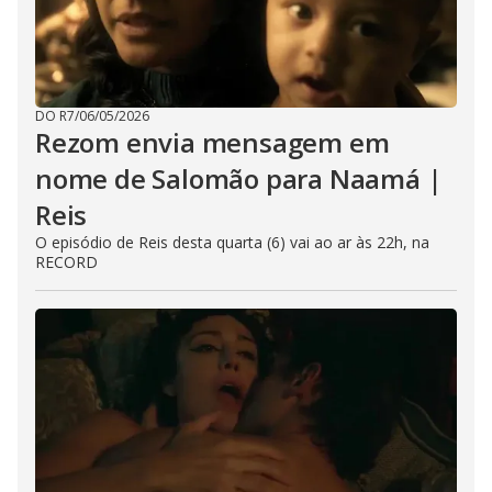
DO R7
/
06/05/2026
Rezom envia mensagem em
nome de Salomão para Naamá |
Reis
O episódio de Reis desta quarta (6) vai ao ar às 22h, na
RECORD