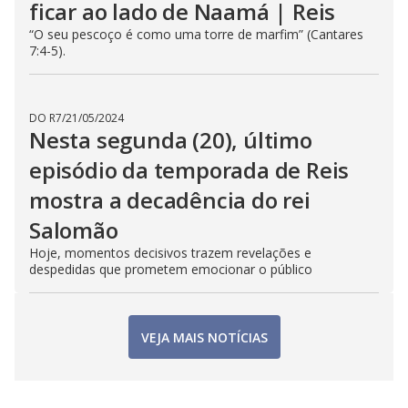
DO R7
/
17/07/2026
Naamá desconfia de um
romance entre Salomão e a
rainha de Sabá | Reis
O episódio de Reis desta sexta (17) vai ao ar às 22h, na
RECORD
DO R7
/
13/07/2026
Plano da rainha contra o Rei