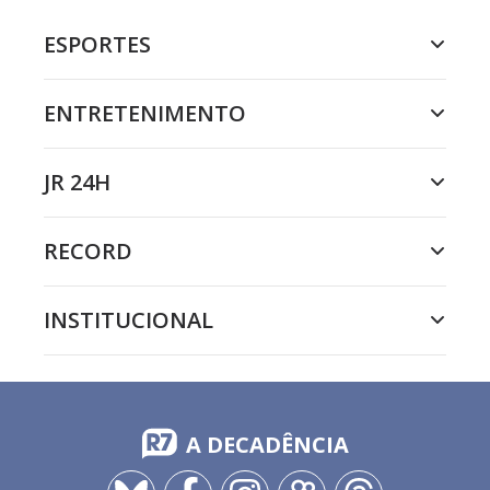
Salomão é executado | Reis
O episódio de Reis desta segunda (13) vai ao ar às 22h, na
RECORD
DO R7
/
06/07/2026
Salomão é avistado ao norte de
Damasco e Rezom vai atrás dele
| Reis
O episódio de Reis desta segunda (6) vai ao ar às 22h, na