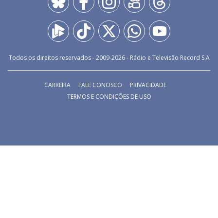
RECORD
DO R7
/
22/06/2026
Conspiração na Síria busca
independência de Salomão e
Israel | Reis
O episódio de Reis desta segunda (22) vai ao ar às 22h, na
RECORD