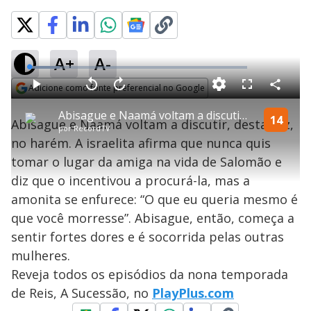
A+
A-
L
o
a
Adicione como fonte preferencial no Google
d
C
P
V
A
P
F
e
o
l
o
v
u
Opens in new window
d
m
a
l
a
l
:
Abisague e Naamá voltam a discutir por Salomão | Reis
p
y
t
n
l
14
1
Abisague e Naamá voltam a discutir, desta vez,
a
a
ç
s
3
por
RecordTV
r
r
a
c
.
t
1
r
l
r
9
no harém. A israelita afirma que nunca quis
i
0
1
e
0
l
s
0
e
%
h
tomar o lugar da amiga na vida de Salomão e
e
s
n
a
g
e
r
u
g
diz que o incentivou a procurá-la, mas a
n
u
a
d
n
o
d
amonita se enfurece: “O que eu queria mesmo é
s
o
s
que você morresse”. Abisague, então, começa a
y
sentir fortes dores e é socorrida pelas outras
mulheres.
M
V
u
d
Reveja todos os episódios da nona temporada
o
de Reis, A Sucessão, no
PlayPlus.com