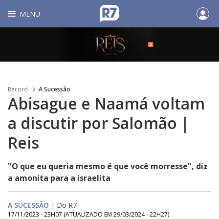
MENU
Record
A Sucessão
Abisague e Naamá voltam
a discutir por Salomão |
Reis
"O que eu queria mesmo é que você morresse", diz
a amonita para a israelita
A SUCESSÃO
|
Do R7
17/11/2023 - 23H07
(ATUALIZADO EM
29/03/2024 - 22H27
)