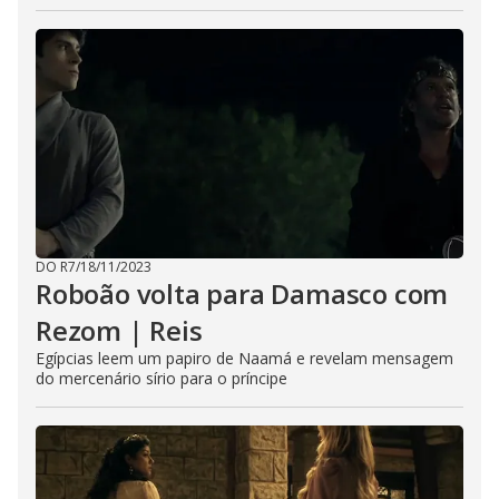
DO R7
/
18/11/2023
Roboão volta para Damasco com
Rezom | Reis
Egípcias leem um papiro de Naamá e revelam mensagem
do mercenário sírio para o príncipe