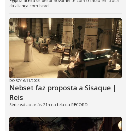
Egípcia aceita se deitar novamente com o faraó em troca
da aliança com Israel
DO R7
/
16/11/2023
Nebset faz proposta a Sisaque |
Reis
Série vai ao ar às 21h na tela da RECORD