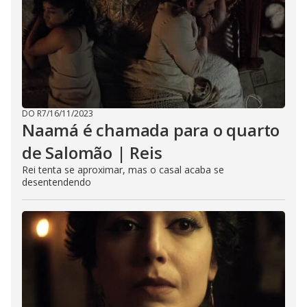
DO R7
/
16/11/2023
Naamá é chamada para o quarto
de Salomão | Reis
Rei tenta se aproximar, mas o casal acaba se
desentendendo