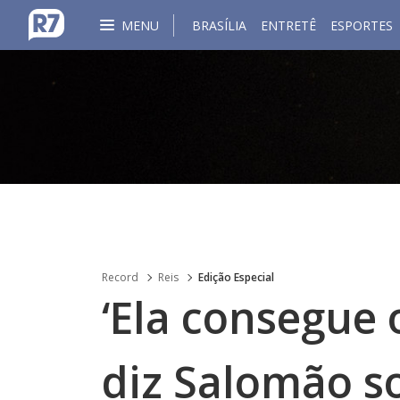
MENU
BRASÍLIA
ENTRETÊ
ESPORTES
Record
Reis
Edição Especial
‘Ela consegue 
diz Salomão s