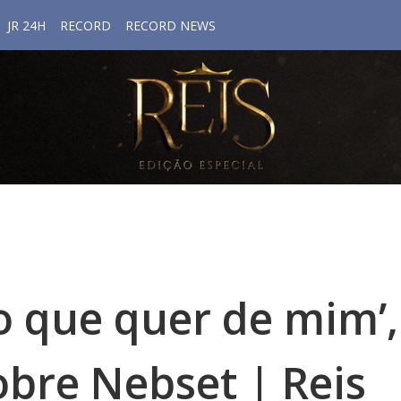
JR 24H
RECORD
RECORD NEWS
o que quer de mim’,
obre Nebset | Reis