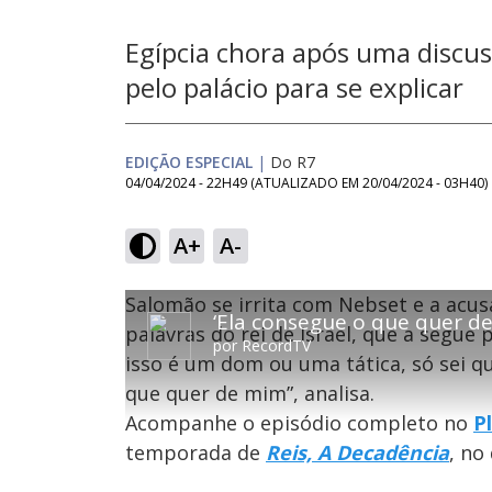
Egípcia chora após uma discuss
pelo palácio para se explicar
EDIÇÃO ESPECIAL
|
Do R7
04/04/2024 - 22H49
(ATUALIZADO EM
20/04/2024 - 03H40
)
A+
A-
T
T
Salomão se irrita com Nebset e a acus
O vídeo não está disponível ou não é su
h
h
Código do Erro:
MEDIA_ERR_SRC_NOT_SUPPOR
i
palavras do rei de Israel, que a segue p
i
por
RecordTV
s
isso é um dom ou uma tática, só sei qu
i
s
Oops
s
i
que quer de mim”, analisa.
a
s
Por fa
m
Acompanhe o episódio completo no
P
o
a
d
m
temporada de
Reis, A Decadência
, no
a
o
l
w
d