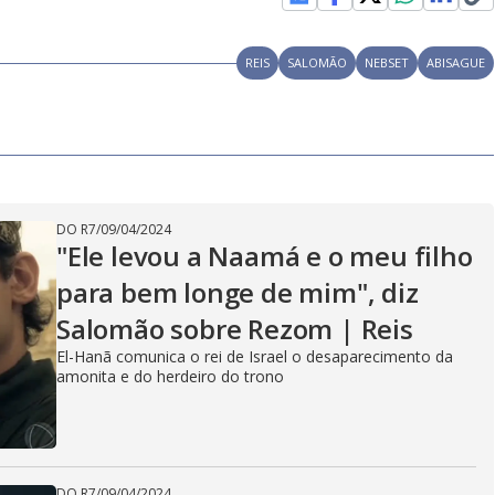
a
l
D
REIS
SALOMÃO
NEBSET
ABISAGUE
i
a
l
o
g
DO R7
/
09/04/2024
"Ele levou a Naamá e o meu filho
para bem longe de mim", diz
Salomão sobre Rezom | Reis
El-Hanã comunica o rei de Israel o desaparecimento da
amonita e do herdeiro do trono
DO R7
/
09/04/2024