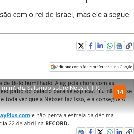
ão com o rei de Israel, mas ele a segue
error_outline
Adicione como fonte preferencial no Google
Opens in new window
OK
a de tê-lo humilhado. A egípcia chora com as
portado pelo seu browser
‘Ela consegue o que quer de mim’, diz Salomão sobre Nebset | Reis
C
TED
elo pátio do palácio para se explicar. “Eu não sei se
14
l
e toda vez que a Nebset faz isso, ela consegue o
! Algo deu errado
o
s
vor, recarregue a página.
e
layPlus.com
e não perca a estreia da décima
M
 dia 22 de abril na
RECORD.
o
Recarregar
d