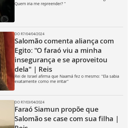
Quem iria me repreender? "
DO R7
/
04/04/2024
Salomão comenta aliança com
Egito: "O faraó viu a minha
insegurança e se aproveitou
dela" | Reis
Rei de Israel afirma que Naamá fez o mesmo: "Ela sabia
exatamente como me irritar"
DO R7
/
03/04/2024
Faraó Siamun propõe que
Salomão se case com sua filha |
Reis