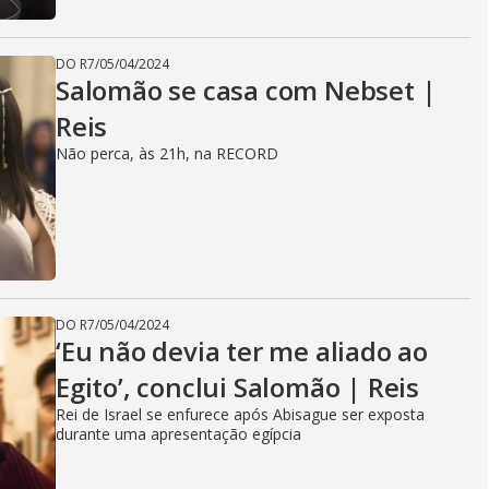
DO R7
/
05/04/2024
Salomão se casa com Nebset |
Reis
Não perca, às 21h, na RECORD
DO R7
/
05/04/2024
‘Eu não devia ter me aliado ao
Egito’, conclui Salomão | Reis
Rei de Israel se enfurece após Abisague ser exposta
durante uma apresentação egípcia