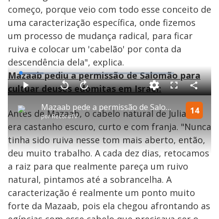
começo, porque veio com todo esse conceito de
uma caracterização específica, onde fizemos
um processo de mudança radical, para ficar
ruiva e colocar um 'cabelão' por conta da
descendência dela", explica.
Mazaab pediu a permissão de Salomão para
L
o
a
cultuar deuses edomitas em Israel:
d
C
P
V
A
P
F
e
o
l
o
v
u
d
m
a
l
a
l
:
Mazaab pede a permissão de Salomão para cultuar deuses edomitas em Israel | Reis
p
y
t
n
l
14
1
Antes de Mazaab, o cabelo natural de Julianne
a
a
ç
s
4
por
RecordTV
r
r
a
c
.
t
1
r
l
r
9
era castanho escuro, curto e com franja. "Nunca
i
0
1
e
5
l
s
0
e
%
h
tinha sido ruiva nesse tom mais aberto, então,
e
s
n
a
g
e
r
u
g
deu muito trabalho. A cada dez dias, retocamos
n
u
a
d
n
o
d
a raiz para que realmente pareça um ruivo
s
o
s
natural, pintamos até a sobrancelha. A
y
caracterização é realmente um ponto muito
forte da Mazaab, pois ela chegou afrontando as
M
u
d