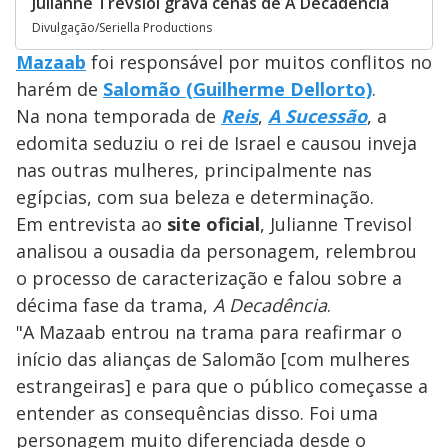
Julianne Trevsiol grava cenas de A Decadência
Divulgação/Seriella Productions
Mazaab
foi responsável por muitos conflitos no
harém de
Salomão (Guilherme Dellorto)
.
Na nona temporada de
Reis
,
A Sucessão
, a
edomita seduziu o rei de Israel e causou inveja
nas outras mulheres, principalmente nas
egípcias, com sua beleza e determinação.
Em entrevista ao
site oficial
, Julianne Trevisol
analisou a ousadia da personagem, relembrou
o processo de caracterização e falou sobre a
décima fase da trama,
A Decadência
.
"A Mazaab entrou na trama para reafirmar o
início das alianças de Salomão [com mulheres
estrangeiras] e para que o público começasse a
entender as consequências disso. Foi uma
personagem muito diferenciada desde o