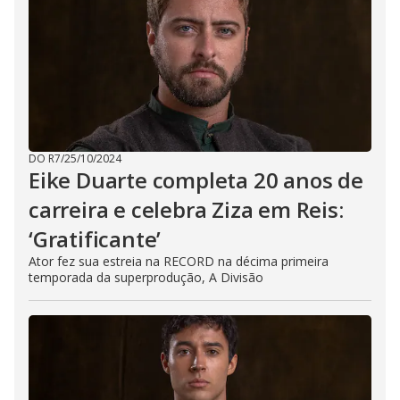
DO R7
/
25/10/2024
Eike Duarte completa 20 anos de
carreira e celebra Ziza em Reis:
‘Gratificante’
Ator fez sua estreia na RECORD na décima primeira
temporada da superprodução, A Divisão