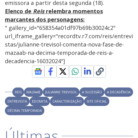
emissora a partir desta segunda (18).
Elenco de
Reis
relembra momentos
marcantes dos personagens:
" gallery_id="658354a01df97b69b30024c2"
url_iframe_gallery="recordtv.r7.com/reis/entrevi
stas/julianne-trevisol-comenta-nova-fase-de-
mazaab-na-decima-temporada-de-reis-a-
decadencia-16032024"]
REIS
MAZAAB
JULIANNE TREVISOL
A SUCESSÃO
A DECADÊNCIA
ENTREVISTA
EDOMITA
CARACTERIZAÇÃO
SITE OFICIAL
DÉCIMA TEMPORADA
Últimas