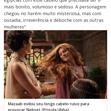
V
egípcias com esse cabelo que precisava ser o
o
mais bonito, volumoso e sedoso. A personagem
i
chegou no harém muito misteriosa, mas com
ousadia, irreverência e deboche com as outras
mulheres".
d
e
o
Mazaab exibiu seu longo cabelo ruivo para
provocar Nebset (Priscila Ubba)