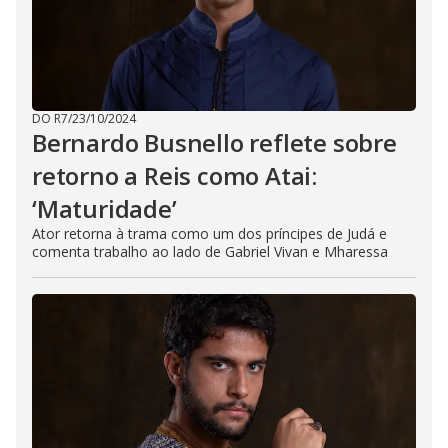
DO R7
/
23/10/2024
Bernardo Busnello reflete sobre
retorno a Reis como Atai:
‘Maturidade’
Ator retorna à trama como um dos príncipes de Judá e
comenta trabalho ao lado de Gabriel Vivan e Mharessa