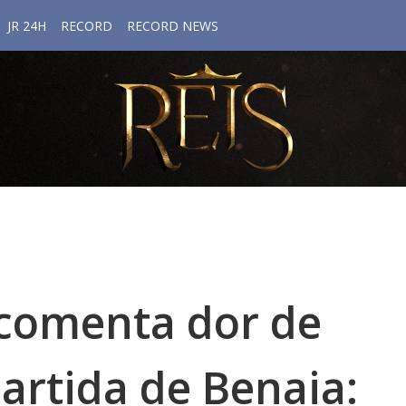
JR 24H
RECORD
RECORD NEWS
 comenta dor de
artida de Benaia: