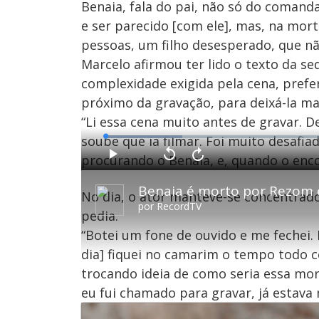
Benaia, fala do pai, não só do comanda
e ser parecido [com ele], mas, na mort
pessoas, um filho desesperado, que não
Marcelo afirmou ter lido o texto da se
complexidade exigida pela cena, prefe
próximo da gravação, para deixá-la mai
“Li essa cena muito antes de gravar. D
soube que ia filmar. Foi muito desafia
L
o
a
procurando o Benaia, e, quando o encon
d
P
V
A
e
l
o
v
d
a
l
a
:
Benaia é morto por Rezom 
y
t
n
1
No dia, o ator manteve-se concentra
a
ç
6
r
a
.
por
RecordTV
1
r
2
pedia.
0
1
9
s
0
%
e
s
“Botei um fone de ouvido e me fechei
g
e
u
g
dia] fiquei no camarim o tempo todo
n
u
d
n
o
d
trocando ideia de como seria essa mort
s
o
s
eu fui chamado para gravar, já estava