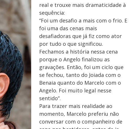
real e trouxe mais dramaticidade à
m
y
sequência:
e
“Foi um desafio a mais com o frio. E
foi uma das cenas mais
V
desafiadoras que já fiz como ator
por tudo o que significou.
Fechamos a história nessa cena
i
porque o Angelo finalizou as
gravações. Então, foi um ciclo que
se fechou, tanto do Joiada com o
d
Benaia quanto do Marcelo com o
Angelo. Foi muito legal nesse
sentido”.
e
Para trazer mais realidade ao
momento, Marcelo preferiu não
conversar com o companheiro de