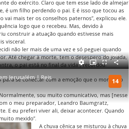
nte do exército. Claro que tem esse lado de almejar
e, é um filho perdendo o pai. E é isso que tocou as
 vai mais ter os conselhos paternos”, explicou ele.
quência logo que o recebeu. Mas, devido à
riu construir a atuação quando estivesse mais
s visceral.
ecidi não ler mais de uma vez e só peguei quando
R
-
1:00
dor. Até chegar à morte, tem o desespero do Joiada,
e
tra, o pai está no final da vida”, recordou.
P
C
P
F
m
o
i
u
m
c
l
p
em Jerusalém | Reis
a
t
l
do para se conectar com a emoção que o momento
a
u
s
14
r
r
c
i
t
e
r
i
-
e
l
l
n
i
e
V
h
n
n
. Normalmente, sou muito comunicativo, mas [nesse
e
a
-
i
l
r
P
o
 com o meu preparador, Leandro Baumgratz,
i
c
n
c
i
t
e. E eu preferi viver ali, deixar acontecer. Quando
d
u
g
a
a
r
d
e
 muito mexido”.
e
T
A chuva cênica se misturou à chuva
i