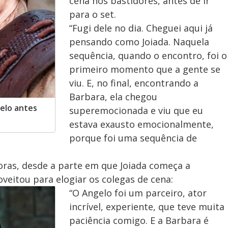
o
cena nos bastidores, antes de ir
para o set.
“Fugi dele no dia. Cheguei aqui já
pensando como Joiada. Naquela
sequência, quando o encontro, foi o
primeiro momento que a gente se
viu. E, no final, encontrando a
Barbara, ela chegou
elo antes
superemocionada e viu que eu
estava exausto emocionalmente,
porque foi uma sequência de
oras, desde a parte em que Joiada começa a
oveitou para elogiar os colegas de cena:
“O Angelo foi um parceiro, ator
incrível, experiente, que teve muita
paciência comigo. E a Barbara é