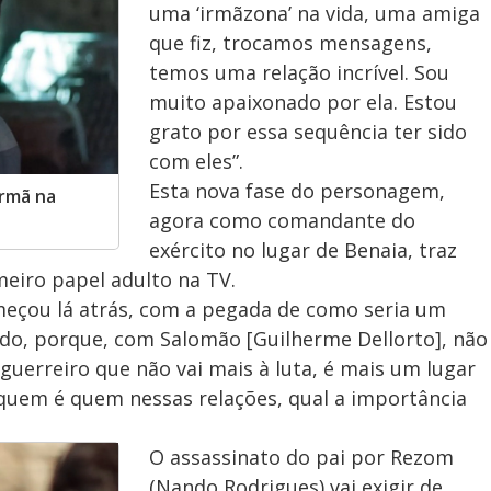
uma ‘irmãzona’ na vida, uma amiga
que fiz, trocamos mensagens,
temos uma relação incrível. Sou
muito apaixonado por ela. Estou
grato por essa sequência ter sido
com eles”.
Esta nova fase do personagem,
irmã na
agora como comandante do
exército no lugar de Benaia, traz
imeiro papel adulto na TV.
omeçou lá atrás, com a pegada de como seria um
ado, porque, com Salomão [Guilherme Dellorto], não
guerreiro que não vai mais à luta, é mais um lugar
 quem é quem nessas relações, qual a importância
O assassinato do pai por Rezom
(Nando Rodrigues) vai exigir de