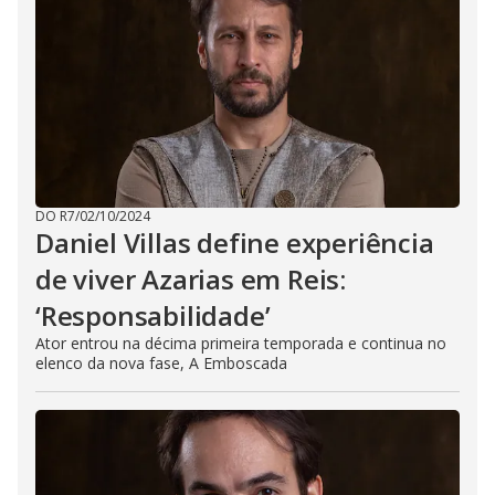
DO R7
/
02/10/2024
Daniel Villas define experiência
de viver Azarias em Reis:
‘Responsabilidade’
Ator entrou na décima primeira temporada e continua no
elenco da nova fase, A Emboscada