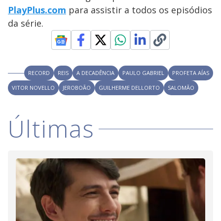
PlayPlus.com
para assistir a todos os episódios
da série.
RECORD
REIS
A DECADÊNCIA
PAULO GABRIEL
PROFETA AÍAS
VITOR NOVELLO
JEROBOÃO
GUILHERME DELLORTO
SALOMÃO
Últimas