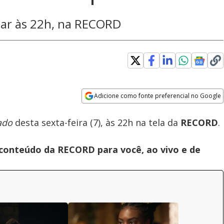
o ar às 22h, na RECORD
Adicione como fonte preferencial no Google
Play
Homem misterioso se revela para
Opens in new window
hamada de adúltera | Reis
Nebset | Reis
Clo
ado
desta sexta-feira (7), às 22h na tela da
RECORD
.
14
Mod
Dia
Video
 conteúdo da RECORD para você, ao vivo e de