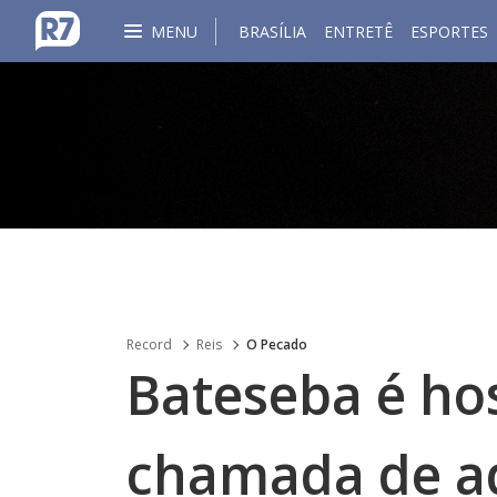
MENU
BRASÍLIA
ENTRETÊ
ESPORTES
Record
Reis
O Pecado
Bateseba é hos
chamada de ad