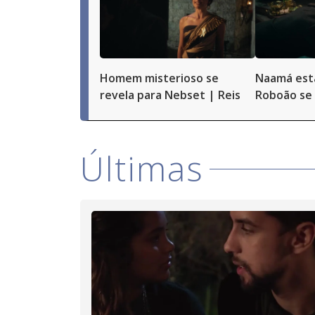
the
close
button.
Homem misterioso se
Naamá est
revela para Nebset | Reis
Roboão se 
Últimas