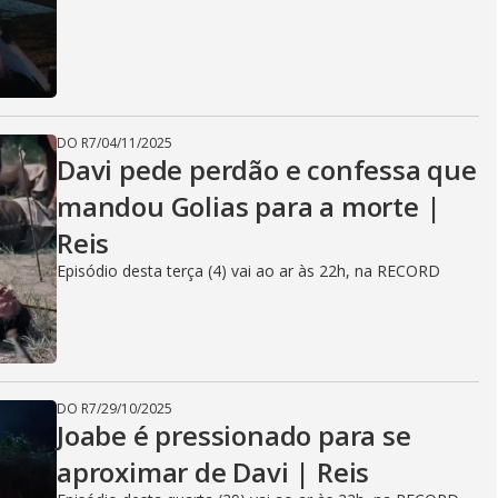
DO R7
/
04/11/2025
Davi pede perdão e confessa que
mandou Golias para a morte |
Reis
Episódio desta terça (4) vai ao ar às 22h, na RECORD
DO R7
/
29/10/2025
Joabe é pressionado para se
aproximar de Davi | Reis