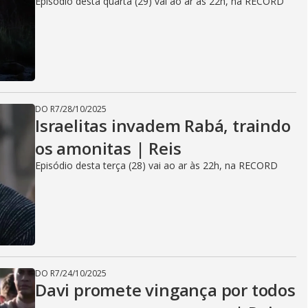
Episódio desta quarta (29) vai ao ar às 22h, na RECORD
DO R7
/
28/10/2025
Israelitas invadem Rabá, traindo
os amonitas | Reis
Episódio desta terça (28) vai ao ar às 22h, na RECORD
DO R7
/
24/10/2025
Davi promete vingança por todos