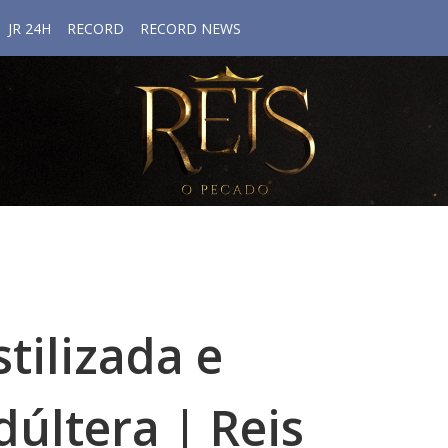
JR 24H
RECORD
RECORD NEWS
tilizada e
últera | Reis