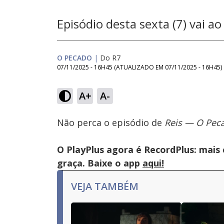
Episódio desta sexta (7) vai a
O PECADO
|
Do R7
07/11/2025 - 16H45
(ATUALIZADO EM
07/11/2025 - 16H45
)
A+
A-
Tocar
This
Próximo
is
Bateseba é hostilizada e c
Vídeo
Não perca o episódio de
Reis — O Pec
a
por
O Pecado
modal
window.
This
O PlayPlus agora é RecordPlus: mais
modal
can
graça. Baixe o app
aqui!
be
closed
by
VEJA TAMBÉM
pressing
the
Escape
key
or
activating