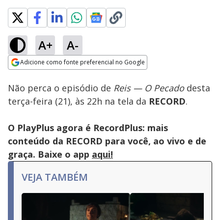
A+
A-
Loaded
:
100.00%
Adicione como fonte preferencial no Google
Subtitles
Ativar
Som
Opens in new window
Não perca o episódio de
Reis — O Pecado
desta
terça-feira (21), às 22h na tela da
RECORD
.
O PlayPlus agora é RecordPlus: mais
conteúdo da RECORD para você, ao vivo e de
graça. Baixe o app
aqui!
VEJA TAMBÉM