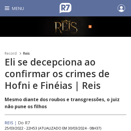
MENU
Record
Reis
Eli se decepciona ao
confirmar os crimes de
Hofni e Finéias | Reis
Mesmo diante dos roubos e transgressões, o juiz
não pune os filhos
REIS
|
Do R7
25/03/2022 - 22H53
(ATUALIZADO EM
30/03/2024 - 08H37
)