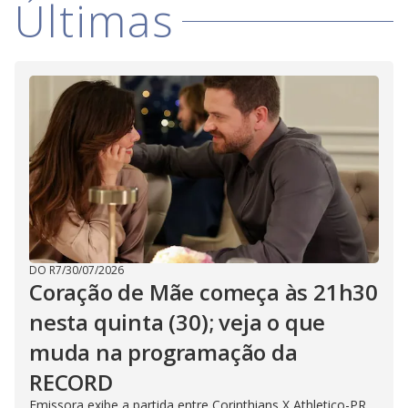
i
Últimas
d
e
o
DO R7
/
30/07/2026
Coração de Mãe começa às 21h30
nesta quinta (30); veja o que
muda na programação da
RECORD
Emissora exibe a partida entre Corinthians X Athletico-PR,