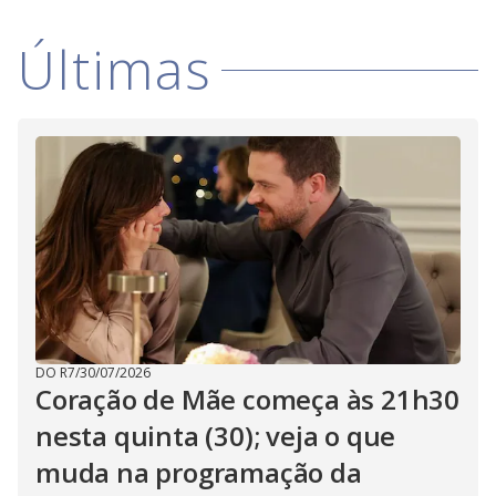
V
i
Últimas
d
e
o
DO R7
/
30/07/2026
Coração de Mãe começa às 21h30
nesta quinta (30); veja o que
muda na programação da