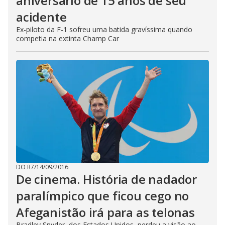
aniversário de 15 anos de seu
acidente
Ex-piloto da F-1 sofreu uma batida gravíssima quando
competia na extinta Champ Car
DO R7
/
14/09/2016
De cinema. História de nadador
paralímpico que ficou cego no
Afeganistão irá para as telonas
Bradley Snyder, dos Estados Unidos, perdeu a visão ao