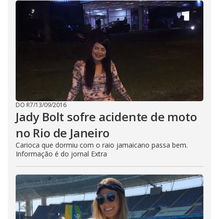
DO R7
/
13/09/2016
Jady Bolt sofre acidente de moto
no Rio de Janeiro
Carioca que dormiu com o raio jamaicano passa bem.
Informação é do jornal Extra