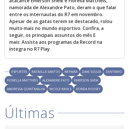
atacante Emerson Sheik e Fiorella Mattheis,
namorada de Alexandre Pato, deram o que falar
entre os internautas do R7 em novembro.
Apesar de as gatas terem se destacado, rolou
muito mais no mundo esportivo. Confira, a
seguir, os principais assuntos do mês E
mais: Assista aos programas da Record na
íntegra no R7 Play
ESPORTES
RAFAELLA SANTOS
NEYMAR
DANI SOUZA
DENTINHO
FIORELLA MATTHEIS
ALEXANDRE PATO
EMERSON SHEIK
ANDRESSA QUINTANILHA
NICOLE BAHLS
RONDA ROUSEY
Últimas