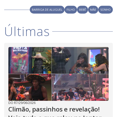
BARRIGA DE ALUGUEL
FILHO
BEBÊ
MÃE
SONHO
Últimas
DO R7
/
29/06/2026
Climão, passinhos e revelação!