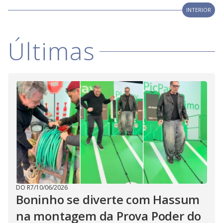
i
INTERIOR
d
Últimas
e
o
DO R7
/
10/06/2026
Boninho se diverte com Hassum
na montagem da Prova Poder do