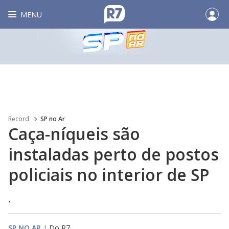
MENU
Record
SP no Ar
Caça-níqueis são
instaladas perto de postos
policiais no interior de SP
.
SP NO AR
|
Do R7