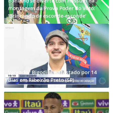
Boninho se diverte com Hassum na
montagem da Prova Poder do Voto:
‘Brincando de esconde-esconde’
Vereador Bigodini é afastado por 14
dias em Ribeirão Preto (SP)