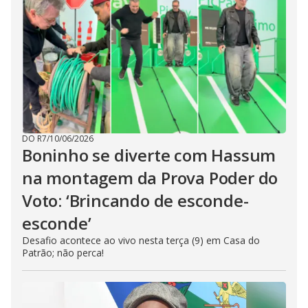
i
d
e
o
DO R7
/
10/06/2026
Boninho se diverte com Hassum
na montagem da Prova Poder do
Voto: ‘Brincando de esconde-
esconde’
Desafio acontece ao vivo nesta terça (9) em Casa do
Patrão; não perca!