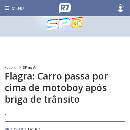
MENU
Record
SP no Ar
Flagra: Carro passa por
cima de motoboy após
briga de trânsito
.
SP NO AR
|
Do R7