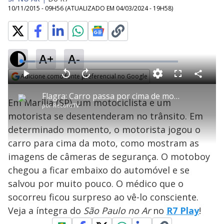
10/11/2015 - 09H56
(ATUALIZADO EM
04/03/2024 - 19H58
)
A+
A-
L
o
a
Adicione como fonte preferencial no Google
d
C
P
V
A
P
F
e
o
l
o
v
u
Opens in new window
d
m
a
l
a
l
:
Flagra: Carro passa por cima de motoboy após briga de trânsito
p
y
t
n
l
8
Em Marília (SP), um motociclista e um
a
a
ç
s
.
por
RecordTV
r
r
a
c
9
t
1
r
l
r
1
motorista se desentenderam no trânsito. Em
i
0
1
e
%
l
s
0
e
h
determinado momento, o motorista jogou o
e
s
n
a
g
e
r
u
g
carro para cima da moto, como mostram as
n
u
a
d
n
o
d
imagens de câmeras de segurança. O motoboy
s
o
s
chegou a ficar embaixo do automóvel e se
y
salvou por muito pouco. O médico que o
socorreu ficou surpreso ao vê-lo consciente.
M
V
u
d
Veja a íntegra do
São Paulo no Ar
no
R7 Play
!
o