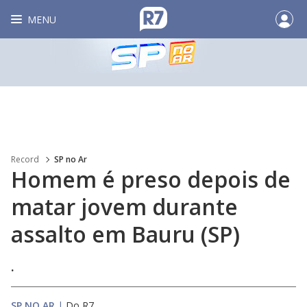
MENU
Record
SP no Ar
Homem é preso depois de
matar jovem durante
assalto em Bauru (SP)
.
SP NO AR
|
Do R7