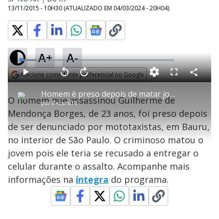
13/11/2015 - 10H30
(ATUALIZADO EM
04/03/2024 - 20H04
)
A+
A-
L
o
a
Adicione como fonte preferencial no Google
d
C
P
V
A
P
F
e
o
l
o
v
u
Opens in new window
d
m
a
l
a
l
:
Homem é preso depois de matar jovem durante assalto em Bauru (SP)
p
y
t
n
l
1
O homem que assassinou Guilherme de
a
a
ç
s
0
por
RecordTV
r
r
a
c
.
t
1
r
l
r
2
Mendonça Borges, de 23 anos, foi preso depois
i
0
1
e
8
l
s
0
e
%
h
de ser denunciado por mototaxistas, em Bauru,
e
s
n
a
g
e
r
u
g
no interior de São Paulo. O criminoso matou o
n
u
a
d
n
o
d
jovem pois ele teria se recusado a entregar o
s
o
s
celular durante o assalto. Acompanhe mais
y
informações na
íntegra
do programa.
M
V
u
d
o