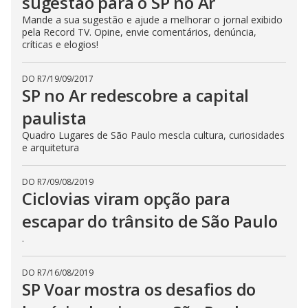
sugestão para o SP no Ar
Mande a sua sugestão e ajude a melhorar o jornal exibido
pela Record TV. Opine, envie comentários, denúncia,
críticas e elogios!
DO R7
/
19/09/2017
SP no Ar redescobre a capital
paulista
Quadro Lugares de São Paulo mescla cultura, curiosidades
e arquitetura
DO R7
/
09/08/2019
Ciclovias viram opção para
escapar do trânsito de São Paulo
.
DO R7
/
16/08/2019
SP Voar mostra os desafios do