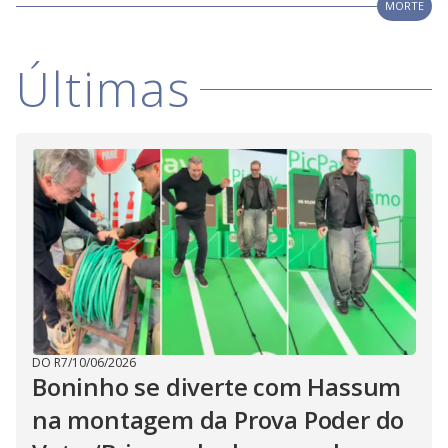
V
MORTE
d
o
i
Últimas
d
e
o
DO R7
/
10/06/2026
Boninho se diverte com Hassum
na montagem da Prova Poder do