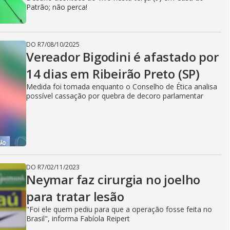
V
Patrão; não perca!
i
DO R7
/
08/10/2025
Vereador Bigodini é afastado por
d
14 dias em Ribeirão Preto (SP)
Medida foi tomada enquanto o Conselho de Ética analisa
possível cassação por quebra de decoro parlamentar
e
o
DO R7
/
02/11/2023
Neymar faz cirurgia no joelho
para tratar lesão
"Foi ele quem pediu para que a operação fosse feita no
Brasil", informa Fabíola Reipert