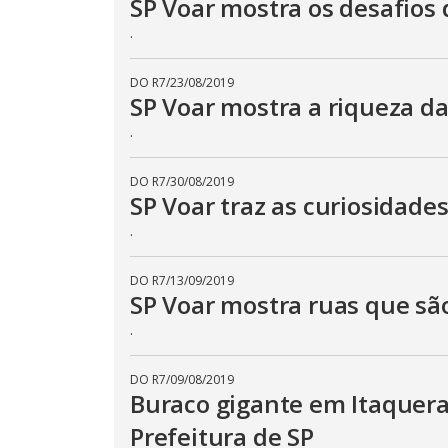
SP Voar mostra os desafios 
.
DO R7
/
23/08/2019
SP Voar mostra a riqueza da
.
DO R7
/
30/08/2019
SP Voar traz as curiosidade
.
DO R7
/
13/09/2019
SP Voar mostra ruas que sã
.
DO R7
/
09/08/2019
Buraco gigante em Itaquera
Prefeitura de SP