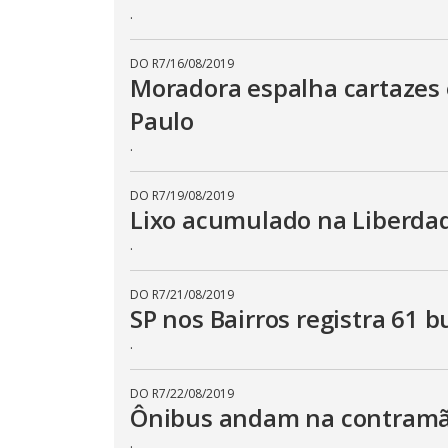
.
DO R7
/
16/08/2019
Moradora espalha cartazes 
Paulo
.
DO R7
/
19/08/2019
Lixo acumulado na Liberdade
.
DO R7
/
21/08/2019
SP nos Bairros registra 61 
.
DO R7
/
22/08/2019
Ônibus andam na contramão
.