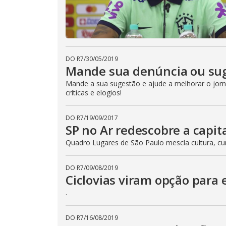
DO R7
/
30/05/2019
Mande sua denúncia ou sug
Mande a sua sugestão e ajude a melhorar o jorna
críticas e elogios!
DO R7
/
19/09/2017
SP no Ar redescobre a capita
Quadro Lugares de São Paulo mescla cultura, cur
DO R7
/
09/08/2019
Ciclovias viram opção para 
.
DO R7
/
16/08/2019