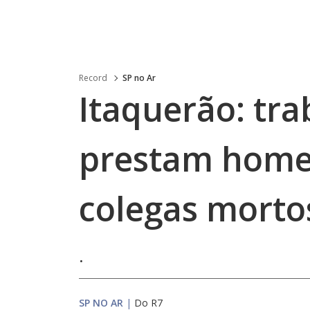
Record
SP no Ar
Itaquerão: tr
prestam home
colegas morto
.
SP NO AR
|
Do R7