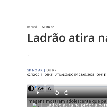
Record
SP no Ar
Ladrão atira n
.
SP NO AR
|
Do R7
07/12/2011 - 08H31
(ATUALIZADO EM
28/07/2025 - 09H11
)
A+
A-
L
o
a
d
P
V
A
e
l
o
v
d
Imagens mostram adolescente que parti
a
l
a
:
Ladrão atira na própria per
y
t
n
7
a
ç
.