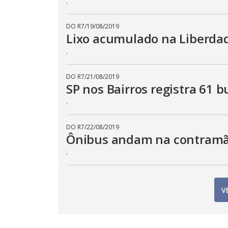
.
DO R7
/
19/08/2019
Lixo acumulado na Liberdade
.
DO R7
/
21/08/2019
SP nos Bairros registra 61 
.
DO R7
/
22/08/2019
Ônibus andam na contramão
.
V