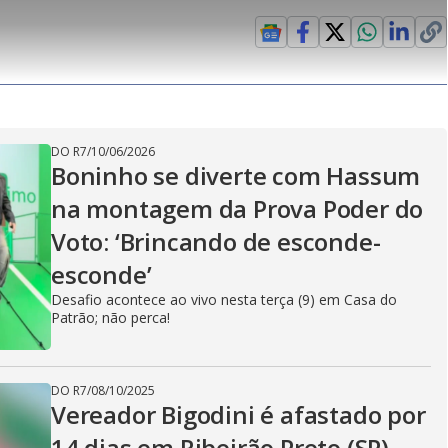
P
r
r
c
i
t
e
r
i
-
e
l
l
n
i
e
V
h
n
n
e
a
-
i
l
r
P
o
i
c
n
c
i
t
d
u
g
a
a
r
d
e
e
T
DO R7
/
10/06/2026
i
Boninho se diverte com Hassum
m
y
na montagem da Prova Poder do
e
Voto: ‘Brincando de esconde-
esconde’
V
Desafio acontece ao vivo nesta terça (9) em Casa do
Patrão; não perca!
i
DO R7
/
08/10/2025
Vereador Bigodini é afastado por
14 dias em Ribeirão Preto (SP)