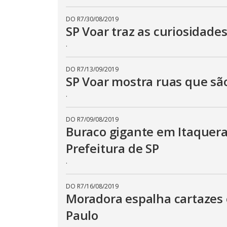
DO R7
/
30/08/2019
SP Voar traz as curiosidade
.
DO R7
/
13/09/2019
SP Voar mostra ruas que sã
.
DO R7
/
09/08/2019
Buraco gigante em Itaquera
Prefeitura de SP
.
DO R7
/
16/08/2019
Moradora espalha cartazes 
Paulo