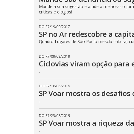
Mande a sua sugestão e ajude a melhorar o jorna
críticas e elogios!
DO R7
/
19/09/2017
SP no Ar redescobre a capita
Quadro Lugares de São Paulo mescla cultura, cur
DO R7
/
09/08/2019
Ciclovias viram opção para 
.
DO R7
/
16/08/2019
SP Voar mostra os desafios 
.
DO R7
/
23/08/2019
SP Voar mostra a riqueza da
.