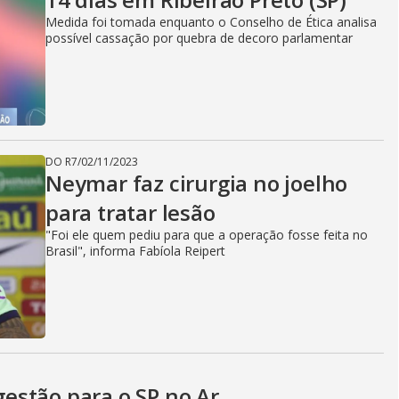
d
Medida foi tomada enquanto o Conselho de Ética analisa
possível cassação por quebra de decoro parlamentar
e
o
DO R7
/
02/11/2023
Neymar faz cirurgia no joelho
para tratar lesão
"Foi ele quem pediu para que a operação fosse feita no
Brasil", informa Fabíola Reipert
estão para o SP no Ar