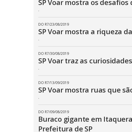
SP Voar mostra os desafios 
.
DO R7
/
23/08/2019
SP Voar mostra a riqueza da
.
DO R7
/
30/08/2019
SP Voar traz as curiosidade
.
DO R7
/
13/09/2019
SP Voar mostra ruas que sã
.
DO R7
/
09/08/2019
Buraco gigante em Itaquera
Prefeitura de SP