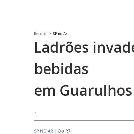
Record
SP no Ar
Ladrões invad
bebidas
em Guarulhos 
.
SP NO AR
|
Do R7