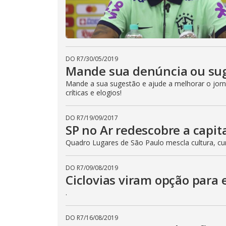
DO R7
/
30/05/2019
Mande sua denúncia ou sug
Mande a sua sugestão e ajude a melhorar o jorna
críticas e elogios!
DO R7
/
19/09/2017
SP no Ar redescobre a capita
Quadro Lugares de São Paulo mescla cultura, cur
DO R7
/
09/08/2019
Ciclovias viram opção para 
.
DO R7
/
16/08/2019