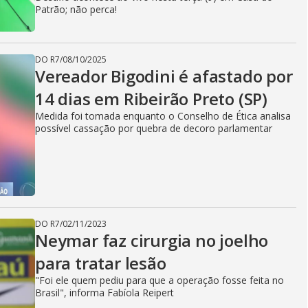
V
Patrão; não perca!
i
DO R7
/
08/10/2025
Vereador Bigodini é afastado por
d
14 dias em Ribeirão Preto (SP)
Medida foi tomada enquanto o Conselho de Ética analisa
possível cassação por quebra de decoro parlamentar
e
o
DO R7
/
02/11/2023
Neymar faz cirurgia no joelho
para tratar lesão
"Foi ele quem pediu para que a operação fosse feita no
Brasil", informa Fabíola Reipert