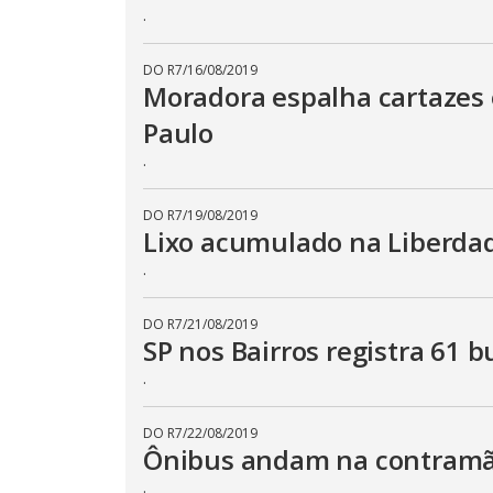
.
DO R7
/
16/08/2019
Moradora espalha cartazes 
Paulo
.
DO R7
/
19/08/2019
Lixo acumulado na Liberdade
.
DO R7
/
21/08/2019
SP nos Bairros registra 61 
.
DO R7
/
22/08/2019
Ônibus andam na contramão
.