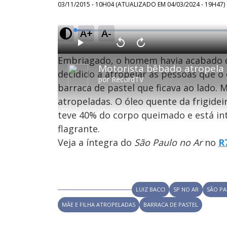
03/11/2015 - 10H04
(ATUALIZADO EM
04/03/2024 - 19H47
)
A+
A-
L
o
a
d
P
V
A
e
l
o
v
d
Embriagado, o homem havia acabado d
a
l
a
:
y
t
n
4
a
ç
decidido a atropelar as pessoas que o
.
r
a
8
por
RecordTV
1
r
0
barraca de pastel que ficava ao lado. 
0
1
%
s
0
e
s
atropeladas. O óleo quente da frigidei
g
e
u
g
n
u
teve 40% do corpo queimado e está in
d
n
o
d
flagrante.
s
o
s
Veja a íntegra do
São Paulo no Ar
no
R
M
u
d
o
LUIZ BACCI
SP NO AR
SÃO PA
MÃE E FILHA ATROPELADAS
BARRACA DE PASTEL