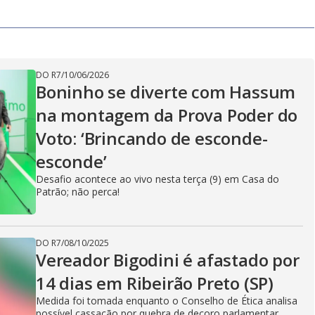
V
i
DO R7
/
10/06/2026
Boninho se diverte com Hassum
d
na montagem da Prova Poder do
Voto: ‘Brincando de esconde-
e
esconde’
Desafio acontece ao vivo nesta terça (9) em Casa do
Patrão; não perca!
o
DO R7
/
08/10/2025
Vereador Bigodini é afastado por
14 dias em Ribeirão Preto (SP)
Medida foi tomada enquanto o Conselho de Ética analisa
possível cassação por quebra de decoro parlamentar