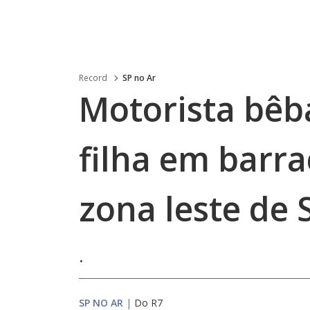
Record
SP no Ar
Motorista bêb
filha em barra
zona leste de 
.
SP NO AR
|
Do R7