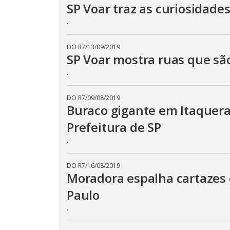
SP Voar traz as curiosidade
.
DO R7
/
13/09/2019
SP Voar mostra ruas que sã
.
DO R7
/
09/08/2019
Buraco gigante em Itaquera
Prefeitura de SP
.
DO R7
/
16/08/2019
Moradora espalha cartazes 
Paulo
.