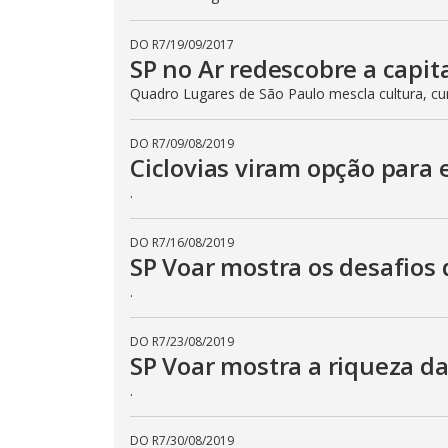
DO R7
/
19/09/2017
SP no Ar redescobre a capita
Quadro Lugares de São Paulo mescla cultura, cur
DO R7
/
09/08/2019
Ciclovias viram opção para 
.
DO R7
/
16/08/2019
SP Voar mostra os desafios 
.
DO R7
/
23/08/2019
SP Voar mostra a riqueza da
.
DO R7
/
30/08/2019