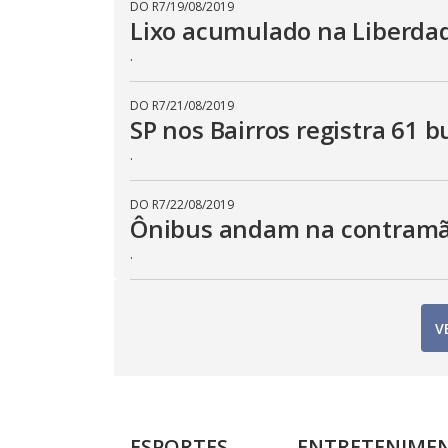
DO R7
/
19/08/2019
Lixo acumulado na Liberdade
.
DO R7
/
21/08/2019
SP nos Bairros registra 61 
.
DO R7
/
22/08/2019
Ônibus andam na contramão
.
V
ESPORTES
ENTRETENIME