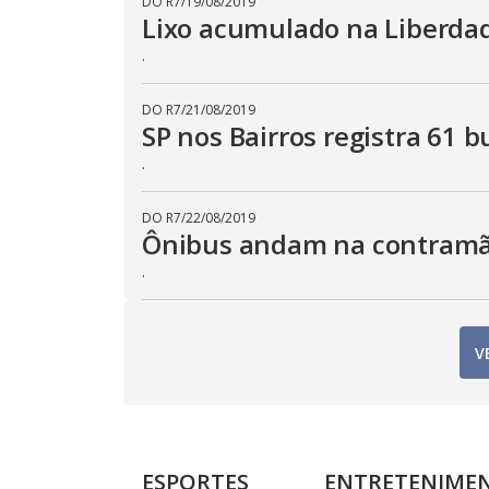
DO R7
/
19/08/2019
Lixo acumulado na Liberdade
.
DO R7
/
21/08/2019
SP nos Bairros registra 61 
.
DO R7
/
22/08/2019
Ônibus andam na contramão
.
V
ESPORTES
ENTRETENIME