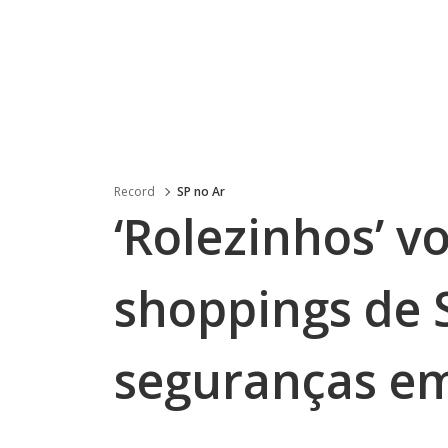
Record
SP no Ar
‘Rolezinhos’ v
shoppings de 
seguranças em