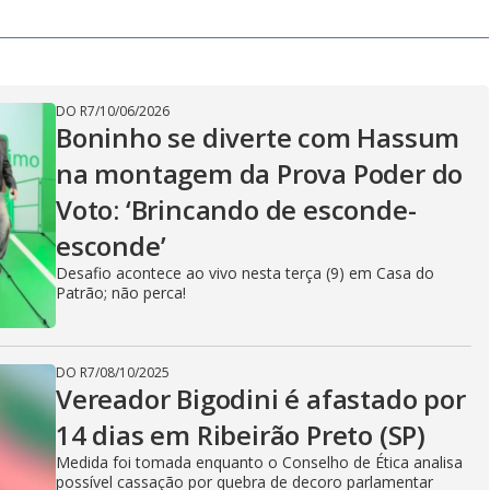
y
V
DO R7
/
10/06/2026
Boninho se diverte com Hassum
i
na montagem da Prova Poder do
Voto: ‘Brincando de esconde-
d
esconde’
Desafio acontece ao vivo nesta terça (9) em Casa do
Patrão; não perca!
e
DO R7
/
08/10/2025
Vereador Bigodini é afastado por
o
14 dias em Ribeirão Preto (SP)
Medida foi tomada enquanto o Conselho de Ética analisa
possível cassação por quebra de decoro parlamentar