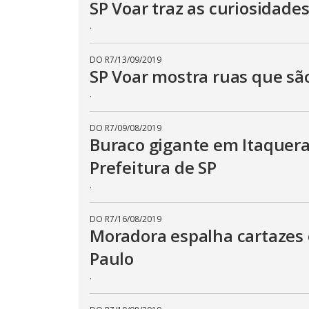
SP Voar traz as curiosidade
.
DO R7
/
13/09/2019
SP Voar mostra ruas que sã
.
DO R7
/
09/08/2019
Buraco gigante em Itaquera
Prefeitura de SP
.
DO R7
/
16/08/2019
Moradora espalha cartazes 
Paulo
.