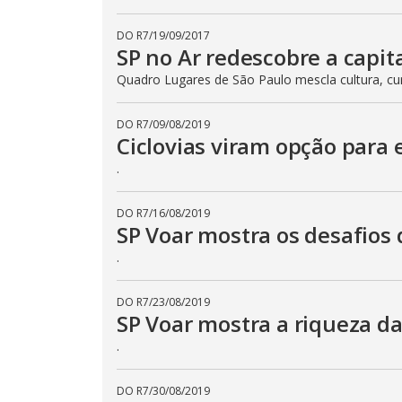
DO R7
/
19/09/2017
SP no Ar redescobre a capita
Quadro Lugares de São Paulo mescla cultura, cur
DO R7
/
09/08/2019
Ciclovias viram opção para 
.
DO R7
/
16/08/2019
SP Voar mostra os desafios 
.
DO R7
/
23/08/2019
SP Voar mostra a riqueza da
.
DO R7
/
30/08/2019