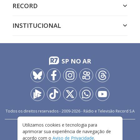
RECORD
INSTITUCIONAL
SP NO AR
Todos os direitos reservados - 2009-
2026
- Rádio e Televisão Record S.A
Utilizamos cookies e tecnologia para
CARREIRA
FALE CONOSCO
PRIVACIDADE
aprimorar sua experiência de navegação de
TERMOS E CONDIÇÕES DE USO
acordo com o
Aviso de Privacidade
.