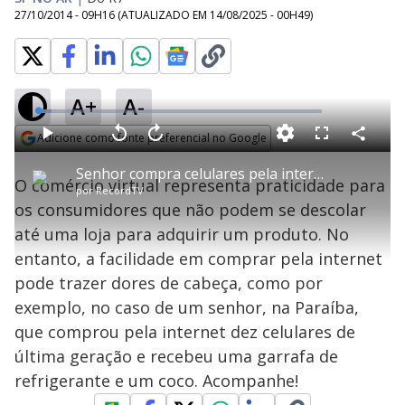
27/10/2014 - 09H16
(ATUALIZADO EM
14/08/2025 - 00H49
)
A+
A-
L
o
a
Adicione como fonte preferencial no Google
d
C
P
V
A
P
F
e
o
l
o
v
u
Opens in new window
d
m
a
l
a
l
:
Senhor compra celulares pela internet e recebe um refrigerante e um coco
p
y
t
n
l
4
O comércio virtual representa praticidade para
a
a
ç
s
.
por
RecordTV
r
r
a
c
7
t
1
r
l
r
8
os consumidores que não podem se descolar
i
0
1
e
%
l
s
0
e
h
até uma loja para adquirir um produto. No
e
s
n
a
g
e
r
u
g
entanto, a facilidade em comprar pela internet
n
u
a
d
n
o
d
pode trazer dores de cabeça, como por
s
o
s
exemplo, no caso de um senhor, na Paraíba,
y
que comprou pela internet dez celulares de
última geração e recebeu uma garrafa de
M
V
u
d
refrigerante e um coco. Acompanhe!
o