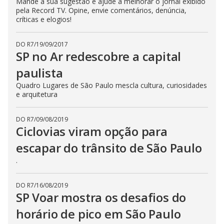
Mande a sua sugestão e ajude a melhorar o jornal exibido
pela Record TV. Opine, envie comentários, denúncia,
críticas e elogios!
DO R7
/
19/09/2017
SP no Ar redescobre a capital
paulista
Quadro Lugares de São Paulo mescla cultura, curiosidades
e arquitetura
DO R7
/
09/08/2019
Ciclovias viram opção para
escapar do trânsito de São Paulo
.
DO R7
/
16/08/2019
SP Voar mostra os desafios do
horário de pico em São Paulo