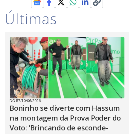
i
Últimas
d
e
o
DO R7
/
10/06/2026
Boninho se diverte com Hassum
na montagem da Prova Poder do
Voto: ‘Brincando de esconde-