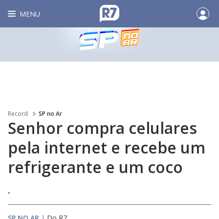
MENU
Record
SP no Ar
Senhor compra celulares
pela internet e recebe um
refrigerante e um coco
.
SP NO AR
|
Do R7