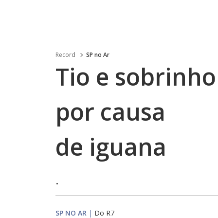
Record
SP no Ar
Tio e sobrinho
por causa
de iguana
.
SP NO AR
|
Do R7