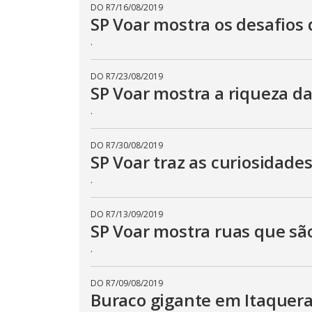
DO R7
/
16/08/2019
SP Voar mostra os desafios 
.
DO R7
/
23/08/2019
SP Voar mostra a riqueza da
.
DO R7
/
30/08/2019
SP Voar traz as curiosidade
.
DO R7
/
13/09/2019
SP Voar mostra ruas que sã
.
DO R7
/
09/08/2019
Buraco gigante em Itaquera