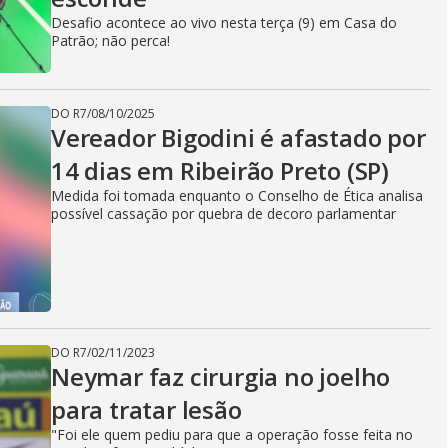
V
Desafio acontece ao vivo nesta terça (9) em Casa do
Patrão; não perca!
i
DO R7
/
08/10/2025
Vereador Bigodini é afastado por
d
14 dias em Ribeirão Preto (SP)
Medida foi tomada enquanto o Conselho de Ética analisa
e
possível cassação por quebra de decoro parlamentar
o
DO R7
/
02/11/2023
Neymar faz cirurgia no joelho
para tratar lesão
"Foi ele quem pediu para que a operação fosse feita no