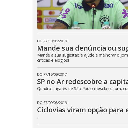
DO R7
/
30/05/2019
Mande sua denúncia ou sug
Mande a sua sugestão e ajude a melhorar o jorna
críticas e elogios!
DO R7
/
19/09/2017
SP no Ar redescobre a capita
Quadro Lugares de São Paulo mescla cultura, cur
DO R7
/
09/08/2019
Ciclovias viram opção para 
.