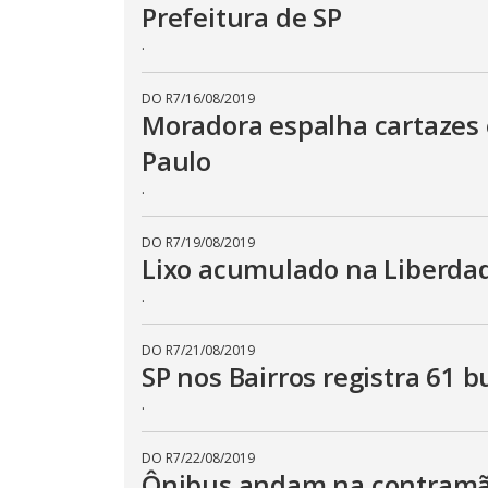
Prefeitura de SP
.
DO R7
/
16/08/2019
Moradora espalha cartazes 
Paulo
.
DO R7
/
19/08/2019
Lixo acumulado na Liberdade
.
DO R7
/
21/08/2019
SP nos Bairros registra 61 
.
DO R7
/
22/08/2019
Ônibus andam na contramão